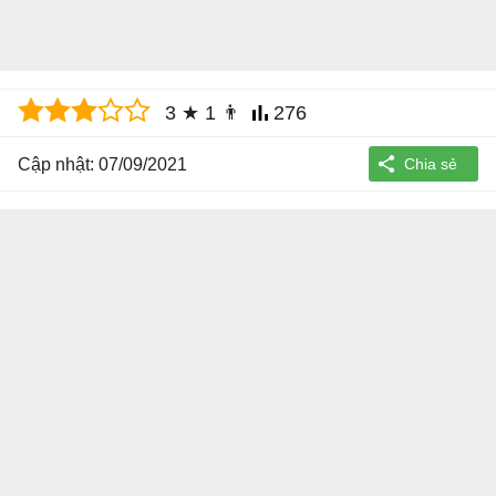
3
★
1
👨
276
Cập nhật: 07/09/2021