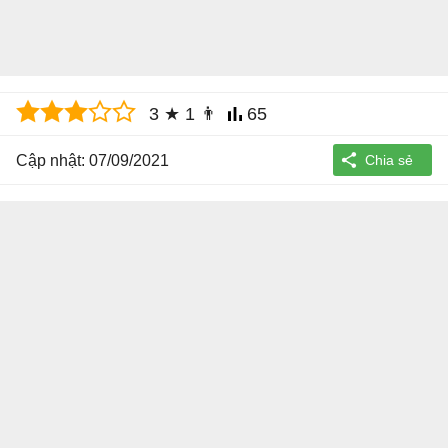
3
★
1
👨
65
Cập nhật: 07/09/2021