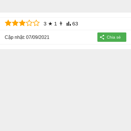
3
★
1
👨
63
Cập nhật: 07/09/2021