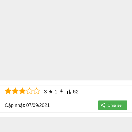
3
★
1
👨
62
Cập nhật: 07/09/2021