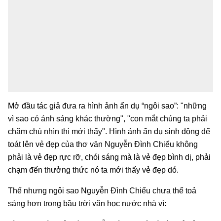
Mở đầu tác giả đưa ra hình ảnh ẩn dụ “ngôi sao”: "những
vì sao có ánh sáng khác thường", "con mắt chúng ta phải
chăm chú nhìn thì mới thấy". Hình ảnh ẩn dụ sinh động để
toát lên vẻ đẹp của thơ văn Nguyễn Đình Chiểu không
phải là vẻ đẹp rực rỡ, chói sáng mà là vẻ đẹp bình dị, phải
chạm đến thưởng thức nó ta mới thấy vẻ đẹp dó.
Thế nhưng ngôi sao Nguyễn Đình Chiểu chưa thể toả
sáng hơn trong bầu trời văn học nước nhà vì: