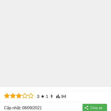
3
★
1
👨
94
Cập nhật: 08/09/2021