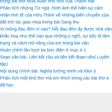
trong bài thơ Mùa xuân nho nhỏ của Thanh Hải
Phân tích những Từ ngữ, hình ảnh thể hiện sự cảm
nhận tinh tế của Hữu Thỉnh về những biến chuyển của
đất trời lúc giao mùa trong bài Sang thu
Xi-mông đau đớn vì sao? Nỗi đau đớn ấy được nhà văn
khắc hoạ như thế nào qua những ý nghĩ, sự bộc lộ tâm
trạng và cách nói năng của em trong bài văn
Hoàn chỉnh lần lượt ba bức điện ở mục II-1
Soạn văn bài: Liên kết câu và liên kết đoạn văn( Luyện
tập)
Nội dung chính bài: Nghĩa tường minh và hàm ý
Phân tích một khổ thơ mà em thích trong các bài thơ e
đã học