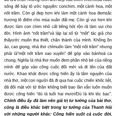
sống để bày tỏ ước nguyện: conchim, một cành hoa, một
nốt trầm. Còn gì đẹp hơn khi làm một cành hoa đemsắc
hương tô điểm cho mùa xuân đất mẹ. Còn gì vui hơn khi
được làm con chim nhỏ cất tiếng hót rộn rã làm vui cho
đời. Hình ảnh “nốt trầm”và lặp lại số từ “một” tác giả cho
thấyước muốn tha thiết, chân thành của mình. Không ồn
ào, cao giọng, nhà thơ chỉmuốn làm “một nốt trầm” nhưng
phải là“một nốt trầm xao xuyến” để góp vào bảnhoà ca
chung. Nghĩa là nhà thơ muốn đem phần nhỏ bé của riêng
mình để góp vào công cuộc đổi mới và đi lên của đất
nước. Khao khát được cống hiến ấy là tâm nguyện của
nhà thơ, một con người đã đi qua hai cuộc chiến khốc liệt,
đã đối mặt với tử thần không biết bao lần vẫn luôn muốn
được cống hiến “dù là tuổi hai mươi/Dù là khi tóc bạc”.
Chính điều ấy đã làm nên giá trị tư tưởng của bài thơ,
cũng là điều khác biệt trong tư tưởng của Thanh Hải
với những người khác: Cống hiến suốt cả cuộc đời,