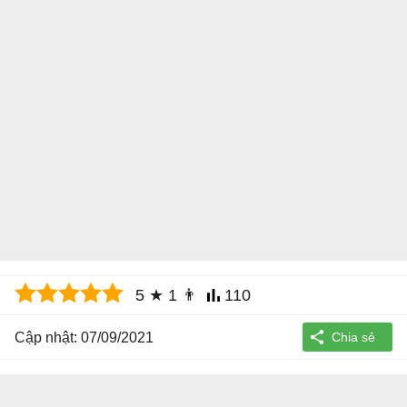
5
★
1
👨
110
Cập nhật: 07/09/2021