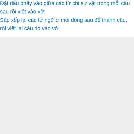
Đặt dấu phẩy vào giữa các từ chỉ sự vật trong mỗi câu
sau rồi viết vào vở:
Sắp xếp lại các từ ngữ ở mỗi dòng sau để thành câu,
rồi viết lại câu đó vào vở.