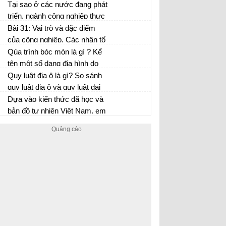
nhau?
nghiệp?
Tại sao ở các nước đang phát
triển, ngành công nghiệp thực
phẩm được coi là ngành chủ
Bài 31: Vai trò và đặc điểm
đạo?
của công nghiệp. Các nhân tố
ảnh hưởng tới phát triển và
Qúa trình bóc mòn là gì ? Kể
phân bố công nghiệp.
tên một số dạng địa hình do
quá trình bóc mòn tạo thành?
Quy luật địa ô là gì? So sánh
quy luật địa ô và quy luật đai
cao
Dựa vào kiến thức đã học và
Địa lí 10
bản đồ tự nhiên Việt Nam, em
hãy cho biết vì sao mực nước
lũ ở các sông ngòi miền Trung
nước ta thường lên rất nhanh?