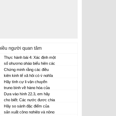
iều người quan tâm
Thực hành bài 4: Xác định một
số phương pháp biểu hiện các
đối tượng địa lí trên bản đồ Địa
Chứng minh rằng các điều
lí 10 trang 17
kiện kinh tế xã hội có ý nghĩa
quyết định đối với sự phát
Hãy tính cự li vận chuyển
triển và phân bố các ngành
trung bình về hàng hóa của
giao thông vận tải?
một số loại phương tiện vận
Dựa vào hình 22.3, em hãy
tải ở nước ta năm 2003 theo
cho biết: Các nước được chia
bảng số liệu trang 141.
thành mấy nhóm có tỉ suất gia
Hãy so sánh đặc điểm của
tăng dân số tự nhiên khác
sản xuất công nghiệp và nông