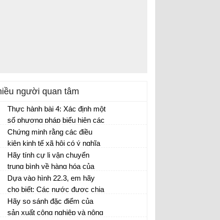
iều người quan tâm
Thực hành bài 4: Xác định một
số phương pháp biểu hiện các
đối tượng địa lí trên bản đồ Địa
Chứng minh rằng các điều
lí 10 trang 17
kiện kinh tế xã hội có ý nghĩa
quyết định đối với sự phát
Hãy tính cự li vận chuyển
triển và phân bố các ngành
trung bình về hàng hóa của
giao thông vận tải?
một số loại phương tiện vận
Dựa vào hình 22.3, em hãy
tải ở nước ta năm 2003 theo
cho biết: Các nước được chia
bảng số liệu trang 141.
thành mấy nhóm có tỉ suất gia
Hãy so sánh đặc điểm của
tăng dân số tự nhiên khác
sản xuất công nghiệp và nông