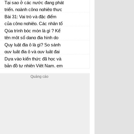
nhau?
nghiệp?
Tại sao ở các nước đang phát
triển, ngành công nghiệp thực
phẩm được coi là ngành chủ
Bài 31: Vai trò và đặc điểm
đạo?
của công nghiệp. Các nhân tố
ảnh hưởng tới phát triển và
Qúa trình bóc mòn là gì ? Kể
phân bố công nghiệp.
tên một số dạng địa hình do
quá trình bóc mòn tạo thành?
Quy luật địa ô là gì? So sánh
quy luật địa ô và quy luật đai
cao
Dựa vào kiến thức đã học và
Địa lí 10
bản đồ tự nhiên Việt Nam, em
hãy cho biết vì sao mực nước
lũ ở các sông ngòi miền Trung
nước ta thường lên rất nhanh?