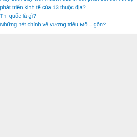
phát triển kinh tế của 13 thuộc địa?
Thị quốc là gì?
Những nét chính về vương triều Mô – gôn?