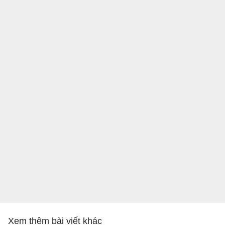
Xem thêm bài viết khác