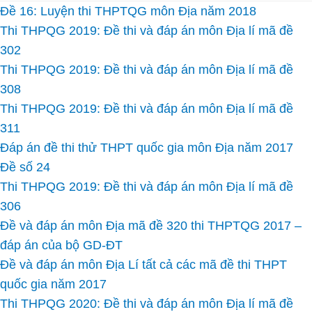
Đề 16: Luyện thi THPTQG môn Địa năm 2018
Thi THPQG 2019: Đề thi và đáp án môn Địa lí mã đề
302
Thi THPQG 2019: Đề thi và đáp án môn Địa lí mã đề
308
Thi THPQG 2019: Đề thi và đáp án môn Địa lí mã đề
311
Đáp án đề thi thử THPT quốc gia môn Địa năm 2017
Đề số 24
Thi THPQG 2019: Đề thi và đáp án môn Địa lí mã đề
306
Đề và đáp án môn Địa mã đề 320 thi THPTQG 2017 –
đáp án của bộ GD-ĐT
Đề và đáp án môn Địa Lí tất cả các mã đề thi THPT
quốc gia năm 2017
Thi THPQG 2020: Đề thi và đáp án môn Địa lí mã đề