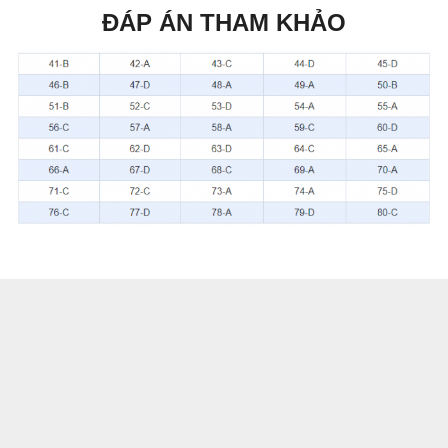
ĐÁP ÁN THAM KHẢO