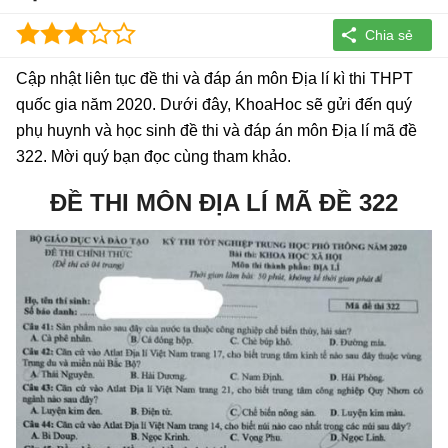
Cập nhật liên tục đề thi và đáp án môn Địa lí kì thi THPT
quốc gia năm 2020. Dưới đây, KhoaHoc sẽ gửi đến quý
phụ huynh và học sinh đề thi và đáp án môn Địa lí mã đề
322. Mời quý bạn đọc cùng tham khảo.
ĐỀ THI MÔN ĐỊA LÍ MÃ ĐỀ 322