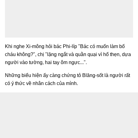
Khi nghe Xi-mông hỏi bác Phi-líp "Bác có muốn làm bố
cháu không?", chị "lặng ngắt và quằn quại vì hổ thẹn, dựa
người vào tường, hai tay ôm ngực...".
Những biểu hiện ấy càng chứng tỏ Blăng-sốt là người rất
có ý thức về nhân cách của mình.