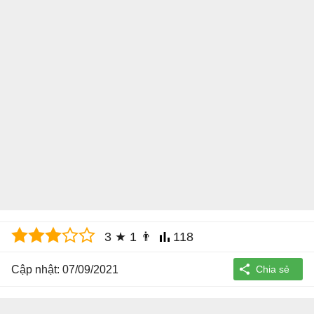
3
★
1
👨
118
Cập nhật: 07/09/2021