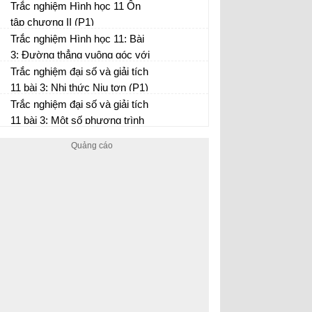
và hai đường thẳng song song
Trắc nghiệm Hình học 11 Ôn
(P1)
tập chương II (P1)
Trắc nghiệm Hình học 11: Bài
3: Đường thẳng vuông góc với
mặt phẳng (P1)
Trắc nghiệm đại số và giải tích
11 bài 3: Nhị thức Niu tơn (P1)
Trắc nghiệm đại số và giải tích
11 bài 3: Một số phương trình
lượng giác thường gặp (P2)