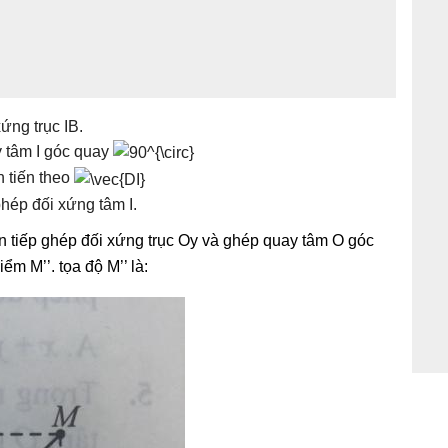
ứng trục IB.
y tâm I góc quay
h tiến theo
hép đối xứng tâm I.
ên tiếp ghép đối xứng trục Oy và ghép quay tâm O góc
ểm M’’. tọa độ M’’ là: