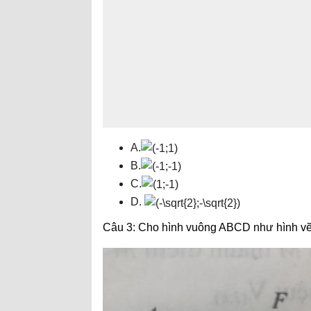
A.
B.
C.
D.
Câu 3: Cho hình vuông ABCD như hình vẽ,