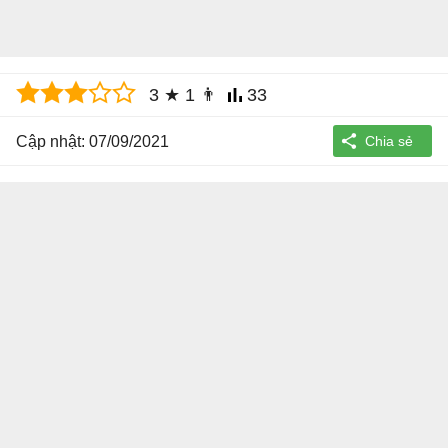
3
★
1
👨
33
Cập nhật: 07/09/2021