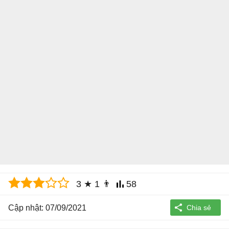
3
★
1
👨
58
Cập nhật: 07/09/2021