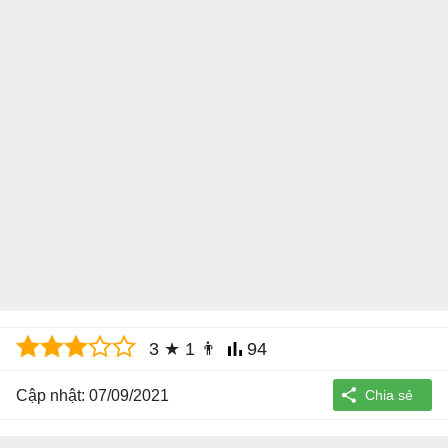
3
★
1
👨
94
Cập nhật: 07/09/2021