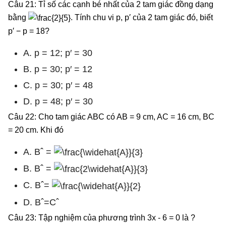
Câu 21: Tỉ số các cạnh bé nhất của 2 tam giác đồng dạng
bằng
. Tính chu vi p, p′ của 2 tam giác đó, biết
p′ − p = 18?
A. p = 12; p′ = 30
B. p = 30; p′ = 12
C. p = 30; p′ = 48
D. p = 48; p′ = 30
Câu 22: Cho tam giác ABC có AB = 9 cm, AC = 16 cm, BC
= 20 cm. Khi đó
A. Bˆ =
B. Bˆ =
C. Bˆ=
D. Bˆ=Cˆ
Câu 23: Tập nghiệm của phương trình 3x - 6 = 0 là ?