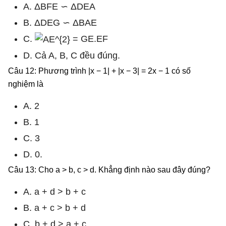
A. ΔBFE ∽ ΔDEA
B. ΔDEG ∽ ΔBAE
C.
= GE.EF
D. Cả A, B, C đều đúng.
Câu 12: Phương trình |x − 1| + |x − 3| = 2x − 1 có số
nghiệm là
A. 2
B. 1
C. 3
D. 0.
Câu 13: Cho a > b, c > d. Khẳng định nào sau đây đúng?
A. a + d > b + c
B. a + c > b + d
C. b + d > a + c