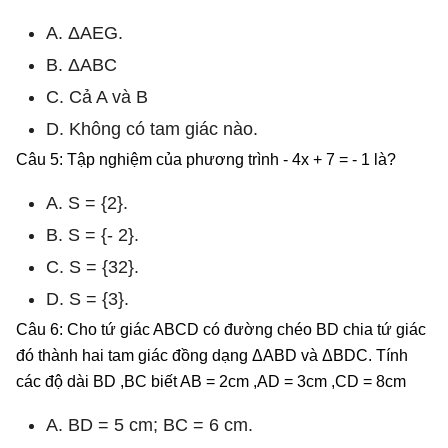
A. ΔAEG.
B. ΔABC
C. Cả A và B
D. Không có tam giác nào.
Câu 5: Tập nghiệm của phương trình - 4x + 7 = - 1 là?
A. S = {2}.
B. S = {- 2}.
C. S = {32}.
D. S = {3}.
Câu 6: Cho tứ giác ABCD có đường chéo BD chia tứ giác
đó thành hai tam giác đồng dạng ΔABD và ΔBDC. Tính
các độ dài BD ,BC biết AB = 2cm ,AD = 3cm ,CD = 8cm
A. BD = 5 cm; BC = 6 cm.