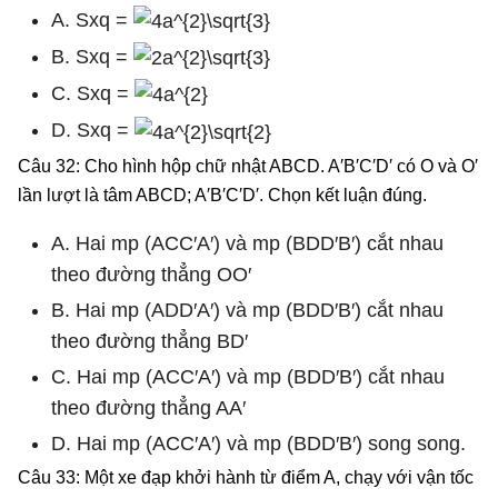
A. Sxq =
B. Sxq =
C. Sxq =
D. Sxq =
Câu 32: Cho hình hộp chữ nhật ABCD. A′B′C′D′ có O và O′
lần lượt là tâm ABCD; A′B′C′D′. Chọn kết luận đúng.
A. Hai mp (ACC′A′) và mp (BDD′B′) cắt nhau
theo đường thẳng OO′
B. Hai mp (ADD′A′) và mp (BDD′B′) cắt nhau
theo đường thẳng BD′
C. Hai mp (ACC′A′) và mp (BDD′B′) cắt nhau
theo đường thẳng AA′
D. Hai mp (ACC′A′) và mp (BDD′B′) song song.
Câu 33: Một xe đạp khởi hành từ điểm A, chạy với vận tốc