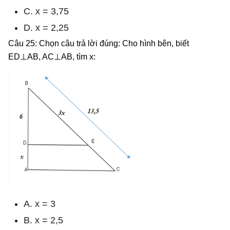
C. x = 3,75
D. x = 2,25
Câu 25: Chọn câu trả lời đúng: Cho hình bên, biết
ED⊥AB, AC⊥AB, tìm x:
A. x = 3
B. x = 2,5