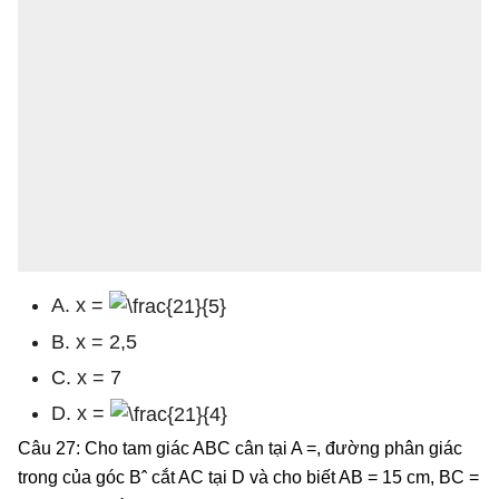
A. x =
B. x = 2,5
C. x = 7
D. x =
Câu 27: Cho tam giác ABC cân tại A =, đường phân giác
trong của góc Bˆ cắt AC tại D và cho biết AB = 15 cm, BC =