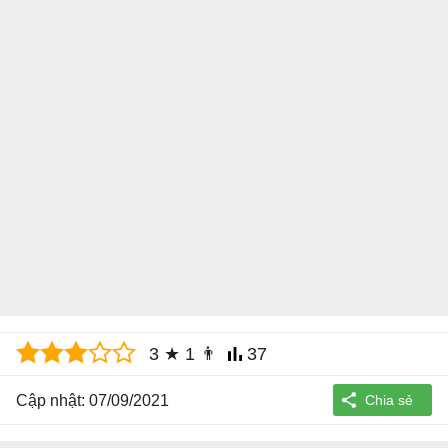
3
★
1
👨
37
Cập nhật: 07/09/2021