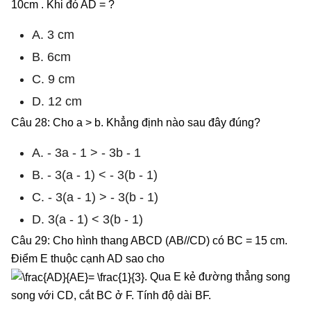
10cm . Khi đó AD = ?
A. 3 cm
B. 6cm
C. 9 cm
D. 12 cm
Câu 28: Cho a > b. Khẳng định nào sau đây đúng?
A. - 3a - 1 > - 3b - 1
B. - 3(a - 1) < - 3(b - 1)
C. - 3(a - 1) > - 3(b - 1)
D. 3(a - 1) < 3(b - 1)
Câu 29: Cho hình thang ABCD (AB//CD) có BC = 15 cm.
Điểm E thuộc cạnh AD sao cho
. Qua E kẻ đường thẳng song
song với CD, cắt BC ở F. Tính độ dài BF.