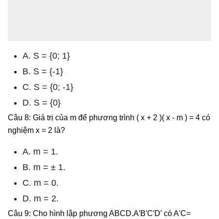
A. S = {0; 1}
B. S = {-1}
C. S = {0; -1}
D. S = {0}
Câu 8: Giá trị của m để phương trình ( x + 2 )( x - m ) = 4 có
nghiệm x = 2 là?
A. m = 1.
B. m = ± 1.
C. m = 0.
D. m = 2.
Câu 9: Cho hình lập phương ABCD.A′B′C′D′ có A'C=