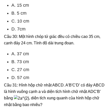
A. 15 cm
B. 5 cm
C. 10 cm
D. 7cm
Câu 30: Một hình chóp tứ giác đều có chiều cao 35 cm,
cạnh đáy 24 cm. Tính độ dài trung đoạn.
A. 37 cm
B. 73 cm
C. 27 cm
D. 57 cm
Câu 31: Hình hộp chữ nhật ABCD. A′B′C′D′ có đáy ABCD
là hình vuông cạnh a và diện tích hình chữ nhật ADC′B′
bằng
, diện tích xung quanh của hình hộp chữ
nhật bằng bao nhiêu?