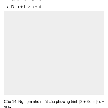
D. a + b > c + d
Câu 14: Nghiệm nhỏ nhất của phương trình |2 + 3x| = |4x −
3| là