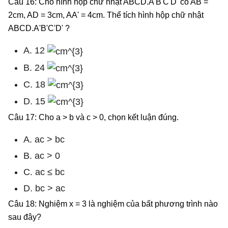
Câu 16: Cho hình hộp chữ nhật ABCD.A'B'C'D' có AB =
2cm, AD = 3cm, AA' = 4cm. Thể tích hình hộp chữ nhật
ABCD.A'B'C'D' ?
A. 12
B. 24
C. 18
D. 15
Câu 17: Cho a > b và c > 0, chọn kết luận đúng.
A. ac > bc
B. ac > 0
C. ac ≤ bc
D. bc > ac
Câu 18: Nghiệm x = 3 là nghiệm của bất phương trình nào
sau đây?