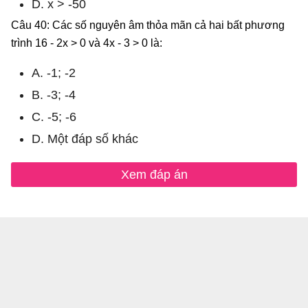
D. x > -50
Câu 40: Các số nguyên âm thỏa mãn cả hai bất phương
trình 16 - 2x > 0 và 4x - 3 > 0 là:
A. -1; -2
B. -3; -4
C. -5; -6
D. Một đáp số khác
Xem đáp án