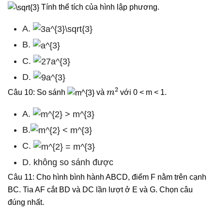
Tính thể tích của hình lập phương.
A.
B.
C.
D.
m
2
Câu 10: So sánh
và
với 0 < m < 1.
A.
B.
C.
D. không so sánh được
Câu 11: Cho hình bình hành ABCD, điểm F nằm trên cạnh
BC. Tia AF cắt BD và DC lần lượt ở E và G. Chọn câu
đúng nhất.