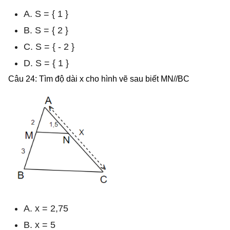
A. S = { 1 }
B. S = { 2 }
C. S = { - 2 }
D. S = { 1 }
Câu 24: Tìm độ dài x cho hình vẽ sau biết MN//BC
A. x = 2,75
B. x = 5