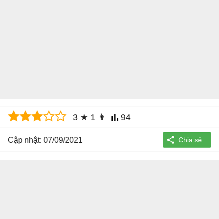
3
★
1
👨
94
Cập nhật: 07/09/2021