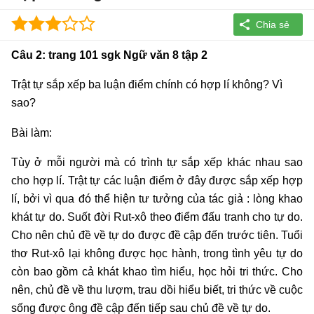
Câu 2: trang 101 sgk Ngữ văn 8 tập 2
Trật tự sắp xếp ba luận điểm chính có hợp lí không? Vì
sao?
Bài làm:
Tùy ở mỗi người mà có trình tự sắp xếp khác nhau sao
cho hợp lí. Trật tự các luận điểm ở đây được sắp xếp hợp
lí, bởi vì qua đó thể hiện tư tưởng của tác giả : lòng khao
khát tự do. Suốt đời Rut-xô theo điểm đấu tranh cho tự do.
Cho nên chủ đề về tự do được đề cập đến trước tiên. Tuổi
thơ Rut-xô lại không được học hành, trong tình yêu tự do
còn bao gồm cả khát khao tìm hiểu, học hỏi tri thức. Cho
nên, chủ đề về thu lượm, trau dồi hiểu biết, tri thức về cuộc
sống được ông đề cập đến tiếp sau chủ đề về tự do.