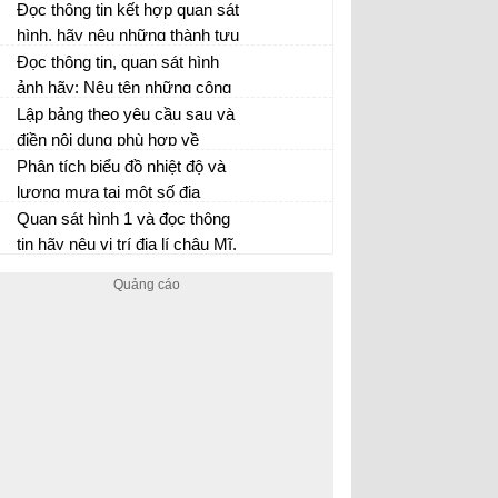
đất. hãy luên hệ thực tế ở
Đọc thông tin kết hợp quan sát
nước ta.
hình, hãy nêu những thành tựu
văn hóa tiêu biểu nhất của Ấn
Đọc thông tin, quan sát hình
Độ thời phong kiến
ảnh hãy: Nêu tên những công
trình xây dựng chủ yếu ở lãnh
Lập bảng theo yêu cầu sau và
địa
điền nội dung phù hợp về
những cải cải cách của Hồ
Phân tích biểu đồ nhiệt độ và
Qúy Ly
lượng mưa tại một số địa
điểm ở châu Phi và cho biết:
Quan sát hình 1 và đọc thông
tin hãy nêu vị trí địa lí châu Mĩ.