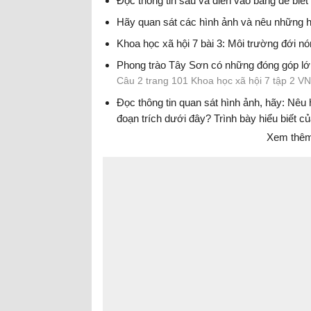
Đọc thông tin sau và điền vào bảng để bi
Hãy quan sát các hình ảnh và nêu những h
Khoa học xã hội 7 bài 3: Môi trường đới n
Phong trào Tây Sơn có những đóng góp lớn
Câu 2 trang 101 Khoa học xã hội 7 tập 2 V
Đọc thông tin quan sát hình ảnh, hãy: Nêu 
đoạn trích dưới đây? Trình bày hiểu biết củ
Xem thêm