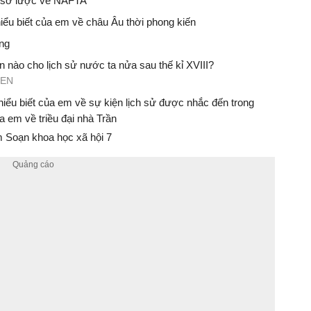
ết sơ lược về NAFTA
iểu biết của em về châu Âu thời phong kiến
óng
 nào cho lịch sử nước ta nửa sau thế kỉ XVIII?
NEN
hiểu biết của em về sự kiện lịch sử được nhắc đến trong
a em về triều đại nhà Trần
 Soạn khoa học xã hội 7