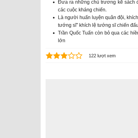
Đưa ra những chủ trương kế sách đú
các cuộc kháng chiến.
Là người huấn luyện quân đội, khích 
tướng sĩ” khích lệ tướng sĩ chiến đ
Trần Quốc Tuấn còn bỏ qua các hiềm 
lớn
122 lượt xem