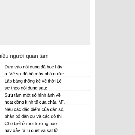
iều người quan tâm
Dựa vào nội dung đã học hãy:
a. Vẽ sơ đồ bộ máy nhà nước
thời Lê sơ b. Thông qua sơ đồ
Lập bảng thống kê về thời Lê
nên nhận xét về nhà nước
sơ theo nội dung sau:
thời Lê sơ so với nhà nước
Sưu tầm một số hình ảnh về
thời Trần
hoạt động kinh tế của châu Mĩ.
Nêu hiểu biết của em về
Nêu các đặc điểm của dân số,
những hoạt động kinh tế đó.
phân bố dân cư và các đô thị
hóa ở châu Âu
Cho biết ở môi trường nào
hay xảy ra lũ quét và sạt lở