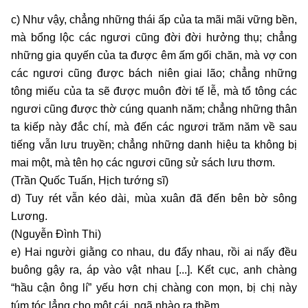
c) Như vậy, chẳng những thái ấp của ta mãi mãi vững bền,
mà bổng lộc các ngươi cũng đời đời hưởng thụ; chẳng
những gia quyến của ta được êm ấm gối chăn, mà vợ con
các ngươi cũng được bách niên giai lão; chẳng những
tông miếu của ta sẽ được muôn đời tế lễ, mà tổ tông các
ngươi cũng được thờ cúng quanh năm; chẳng những thân
ta kiếp này đắc chí, mà đến các ngươi trăm năm về sau
tiếng vẫn lưu truyền; chẳng những danh hiệu ta không bị
mai một, mà tên họ các ngươi cũng sử sách lưu thơm.
(Trần Quốc Tuấn, Hịch tướng sĩ)
d) Tuy rét vẫn kéo dài, mùa xuân đã đến bên bờ sông
Lương.
(Nguyễn Đình Thi)
e) Hai người giằng co nhau, du đẩy nhau, rồi ai nấy đều
buông gậy ra, áp vào vật nhau [...]. Kết cục, anh chàng
“hầu cận ông lí” yếu hơn chị chàng con mọn, bị chị này
túm tóc lẳng cho một cái, ngã nhào ra thềm.