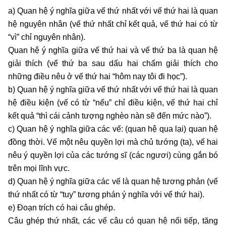
a) Quan hệ ý nghĩa giữa vế thứ nhất với vế thứ hai là quan
hệ nguyên nhân (vế thứ nhất chỉ kết quả, vế thứ hai có từ
“vì” chỉ nguyên nhân).
Quan hệ ý nghĩa giữa vế thứ hai và vế thứ ba là quan hệ
giải thích (vế thứ ba sau dấu hai chấm giải thích cho
những điều nêu ở vế thứ hai “hôm nay tôi đi học”).
b) Quan hệ ý nghĩa giữa vế thứ nhất với vế thứ hai là quan
hệ điều kiện (vế có từ “nếu” chỉ điều kiện, vế thứ hai chỉ
kết quả “thì cái cảnh tượng nghèo nàn sẽ đến mức nào”).
c) Quan hệ ý nghĩa giữa các vế: (quan hệ qua lại) quan hệ
đồng thời. Vế một nêu quyền lợi mà chủ tướng (ta), vế hai
nêu ý quyền lợi của các tướng sĩ (các ngươi) cùng gắn bó
trên mọi lĩnh vực.
d) Quan hệ ý nghĩa giữa các vế là quan hệ tương phản (vế
thứ nhất có từ “tuy” tương phán ý nghĩa với vế thứ hai).
e) Đoạn trích có hai câu ghép.
Câu ghép thứ nhất, các vế câu có quan hệ nối tiếp, tăng