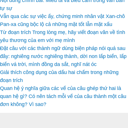
Nội dung chính bài: Miêu tả và biểu cảm trong văn bản
tự sự
Vẫn qua các sự việc ấy, chứng minh nhân vật Xan-chô
Pan-xa cũng bộc lộ cả những mặt tốt lẫn mặt xấu
Từ đoạn trích Trong lòng mẹ, hãy viết đoạn văn về tình
yêu thương của em với mẹ mình
Đặt câu với các thành ngữ dùng biện pháp nói quá sau
đây: nghiêng nước nghiêng thành, dời non lấp biển, lấp
biển vá trời, mình đồng da sắt, nghĩ nát óc
Giải thích công dụng của dấu hai chấm trong những
đoạn trích
Quan hệ ý nghĩa giữa các vế của câu ghép thứ hai là
quan hệ gì? Có nên tách mỗi vế của câu thành một câu
đơn không? Vì sao?