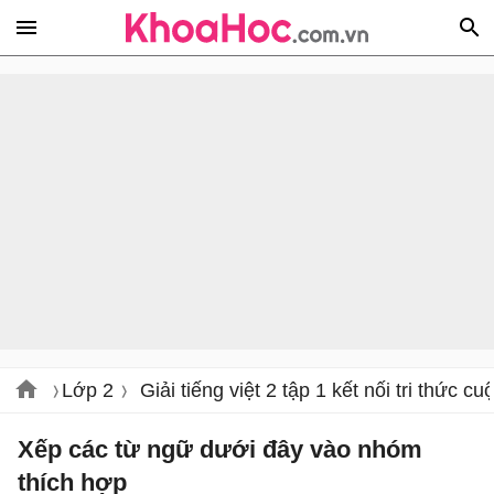
Lớp 2
Giải tiếng việt 2 tập 1 kết nối tri thức c
Xếp các từ ngữ dưới đây vào nhóm
thích hợp