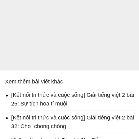
Xem thêm bài viết khác
[Kết nối tri thức và cuộc sống] Giải tiếng việt 2 bài
25: Sự tích hoa tỉ muội
[Kết nối tri thức và cuộc sống] Giải tiếng việt 2 bài
32: Chơi chong chóng