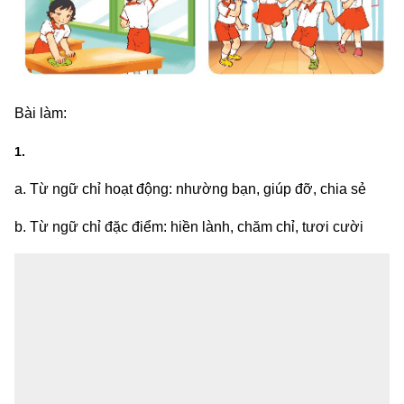
Bài làm:
1.
a. Từ ngữ chỉ hoạt động: nhường bạn, giúp đỡ, chia sẻ
b. Từ ngữ chỉ đặc điểm: hiền lành, chăm chỉ, tươi cười