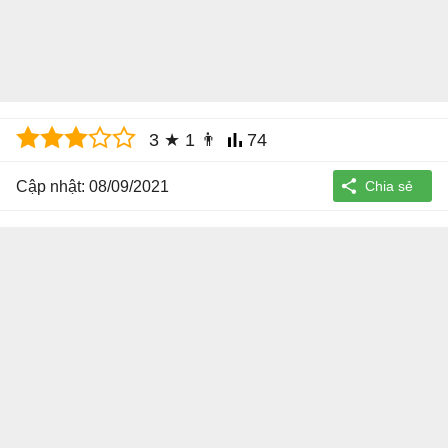
3
★
1
👨
74
Cập nhật: 08/09/2021