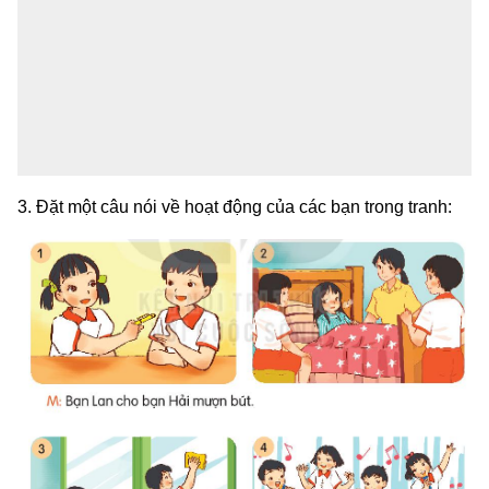
3. Đặt một câu nói về hoạt động của các bạn trong tranh: