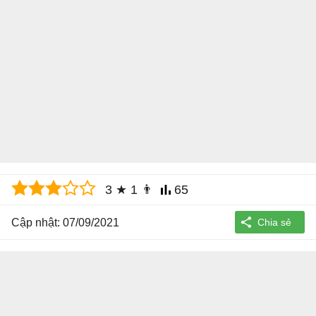
3
★
1
👨
65
Cập nhật: 07/09/2021