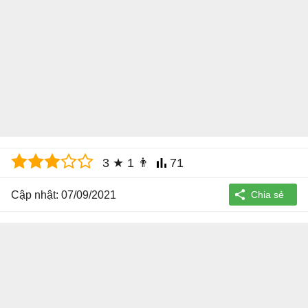
3
★
1
👨
71
Cập nhật: 07/09/2021