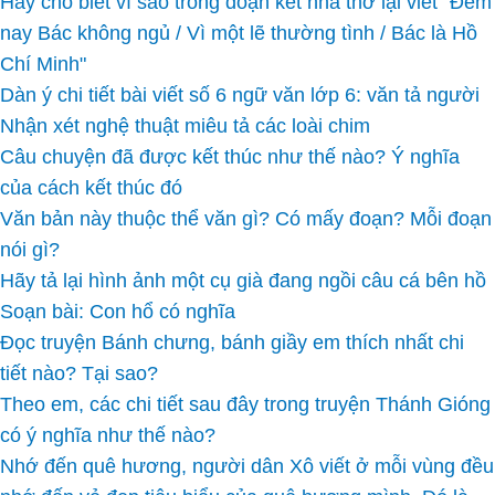
Hãy cho biết vì sao trong đoạn kết nhà thơ lại viết "Đêm
nay Bác không ngủ / Vì một lẽ thường tình / Bác là Hồ
Chí Minh"
Dàn ý chi tiết bài viết số 6 ngữ văn lớp 6: văn tả người
Nhận xét nghệ thuật miêu tả các loài chim
Câu chuyện đã được kết thúc như thế nào? Ý nghĩa
của cách kết thúc đó
Văn bản này thuộc thể văn gì? Có mấy đoạn? Mỗi đoạn
nói gì?
Hãy tả lại hình ảnh một cụ già đang ngồi câu cá bên hồ
Soạn bài: Con hổ có nghĩa
Đọc truyện Bánh chưng, bánh giầy em thích nhất chi
tiết nào? Tại sao?
Theo em, các chi tiết sau đây trong truyện Thánh Gióng
có ý nghĩa như thế nào?
Nhớ đến quê hương, người dân Xô viết ở mỗi vùng đều