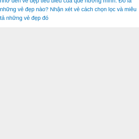
nhớ đến vẻ đẹp tiêu biểu của quê hương mình. Đó là
những vẻ đẹp nào? Nhận xét vẻ cách chọn lọc và miêu
tả những vẻ đẹp đó