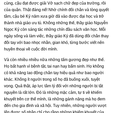
cùng, cậu đạt được giải Vở sạch chữ đẹp của trường, rồi
của quận. Thật đáng nể! Nhờ chính đôi chân và lòng quyết
tâm, cậu bé Ký năm xưa giờ đã vào được đại học và trở
thành nhà giáo ưu tú. Không những thế, thầy giáo Nguyễn
Ngọc Ký còn sáng tác những chín đầu sách văn học. Mỗi
ngày sống và làm việc, thầy giáo Ký đã dùng đôi chân thay
đôi tay với bao nhọc nhằn, gian khó, từng bước viết nên
huyền thoại về cuộc đời mình.
Và còn nhiều nhiều nữa những tấm gương đẹp như thế.
Họ bất hạnh vì bệnh tật, tai nạn hay bẩm sinh. Họ không
có khả năng lao động chân tay hiệu quả như bao người
khác. Không ít người trong số họ đã buông xuôi, tuyệt
vọng. Quả thật, áp lực tâm lý đối với những người bị tật
nguyền là rất lớn. Đó là những mặc cảm, tự ti về khiếm
khuyết trên cơ thể mình, là những gánh nặng mà họ đem
đến cho gia đình và xã hội. Tuy nhiên, những người vượt
lên được số phận chỉ cho rằng những khiếm khuyết của