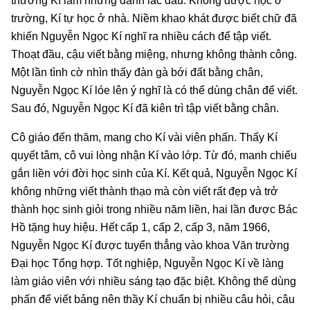
thương Kí lắm nhưng đành lắc đầu. Không được học ở
trường, Kí tự học ở nhà. Niềm khao khát được biết chữ đã
khiến Nguyễn Ngọc Kí nghĩ ra nhiều cách để tập viết.
Thoạt đầu, cậu viết bằng miệng, nhưng không thành công.
Một lần tình cờ nhìn thấy đàn gà bới đất bằng chân,
Nguyễn Ngọc Kí lóe lên ý nghĩ là có thể dùng chân để viết.
Sau đó, Nguyễn Ngọc Kí đã kiên trì tập viết bằng chân.
Cô giáo đến thăm, mang cho Kí vài viên phấn. Thấy Kí
quyết tâm, cô vui lòng nhận Kí vào lớp. Từ đó, manh chiếu
gắn liền với đời học sinh của Kí. Kết quả, Nguyễn Ngọc Kí
không những viết thành thạo mà còn viết rất đẹp và trở
thành học sinh giỏi trong nhiều năm liền, hai lần được Bác
Hồ tặng huy hiệu. Hết cấp 1, cấp 2, cấp 3, năm 1966,
Nguyễn Ngọc Kí được tuyển thẳng vào khoa Văn trường
Đại học Tổng hợp. Tốt nghiệp, Nguyễn Ngọc Kí về làng
làm giáo viên với nhiều sáng tạo đặc biệt. Không thể dùng
phấn để viết bảng nên thầy Kí chuẩn bị nhiều câu hỏi, câu