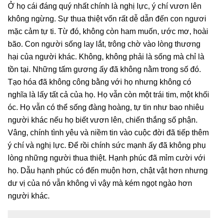
Ở họ cái đáng quý nhất chính là nghị lực, ý chí vươn lên
không ngừng. Sự thua thiệt vốn rất dễ dẫn đến con ngươi
mặc cảm tự ti. Từ đó, không còn ham muốn, ước mơ, hoài
bão. Con người sống lay lắt, trông chờ vào lòng thương
hại của người khác. Không, không phải là sống mà chỉ là
tồn tại. Những tấm gương ấy đã không nằm trong số đó.
Tạo hóa đã không công bằng với họ nhưng không có
nghĩa là lấy tất cả của họ. Họ vẫn còn một trái tim, một khối
óc. Họ vẫn có thể sống đàng hoàng, tự tin như bao nhiêu
người khác nếu họ biết vươn lên, chiến thắng số phận.
Vâng, chính tình yêu và niềm tin vào cuộc đời đã tiếp thêm
ý chí và nghị lực. Để rồi chính sức mạnh ấy đã không phụ
lòng những người thua thiệt. Hạnh phúc đã mỉm cười với
họ. Dẫu hạnh phúc có đến muộn hơn, chật vật hơn nhưng
dư vị của nó vẫn không vì vậy mà kém ngọt ngào hơn
người khác.