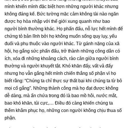
mình khiến mình đặc biệt hơn những người khác nhưng
không đáng kể. Bức tường mặc cảm không tài nào ngăn
được họ hòa nhập với thế giới xung quanh như bao
người bình thường khác. Họ phấn đấu, nỗ lực hết mình để
chứng tỏ bản lĩnh bởi họ không muốn sống quỵ lụy, yếu
đuối và phụ thuộc vào người khác. Từ gánh nặng của xã
hội, họ gắng sức phấn đấu, trở thành những công dân có
ích, xóa đi những khoảng cách, rào cản giữa người bình
thường và người khuyết tật. Khó khăn đấy, vất vả đấy
nhưng họ vẫn gắng hết mình chiến thắng số phận vì họ
biết rằng: “Chúng ta chỉ thực sự thất bại khi chúng ta từ bỏ
mọi cố gắng”. Những thành công mà họ đạt được không
dễ dàng, mà ẩn chứa trong đó là bao mồ hôi, nước mắt,
bao khó khăn, tủi cực,… Điều đó càng khiến chúng ta
thêm khâm phục họ, những con người không chịu thua số
phận.