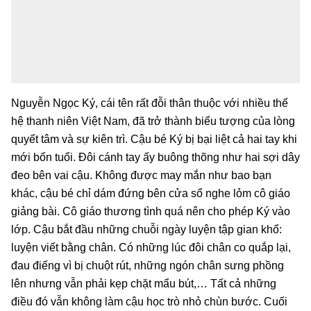
Nguyễn Ngọc Ký, cái tên rất đỗi thân thuộc với nhiều thế
hệ thanh niên Việt Nam, đã trở thành biểu tượng của lòng
quyết tâm và sự kiên trì. Cậu bé Ký bị bại liệt cả hai tay khi
mới bốn tuổi. Đôi cánh tay ấy buông thõng như hai sợi dây
đeo bên vai cậu. Không được may mắn như bao bạn
khác, cậu bé chỉ dám đứng bên cửa sổ nghe lỏm cô giáo
giảng bài. Cô giáo thương tình quá nên cho phép Ký vào
lớp. Cậu bắt đầu những chuỗi ngày luyện tập gian khổ:
luyện viết bằng chân. Có những lúc đôi chân co quắp lại,
đau điếng vì bị chuột rút, những ngón chân sưng phồng
lên nhưng vẫn phải kẹp chặt mẩu bút,… Tất cả những
điều đó vẫn không làm cậu học trò nhỏ chùn bước. Cuối