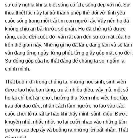
sự có ý nghĩa khi ta biết sống có ích, sống đẹp với nó. Sự
thua thiệt lúc này lại trở thành phép thử đối với tình yêu
cuộc sống trong mỗi trái tim con người ấy. Vậy nên họ đã
không chịu an bải trước số phận. Họ đã chứng tỏ được
rằng, cuộc đời cuộc đời vẫn rất cần đến sự có mặt của họ
trên thế gian này. Những gì họ đã làm, đang làm và sẽ làm
vẫn đang từng ngày, từng phút. từng giây góp mặt cho đời.
Sự đóng góp của họ thật đáng để chúng ta soi ngắm lại
chính mình.
Thật buồn khi trong chúng ta, những học sinh, sinh viên
được tạo hóa ban tặng, ưu ái nhiều điều, vậy mà, một số
họ lại chỉ biết ăn chơi, hưởng thụ. Xem nhẹ việc học tập,
trau dồi đạo đức, nhân cách làm người, họ lao vào các
cuộc chơi tỏ ra rất tự hào khi thấy mình sành điệu. Được
khuyên nhủ, nhắc nhở, họ lại cười nhạo vào những tấm
gương cao đẹp ấy và buông ra những lời bất nhẫn. Thật
đáng tiếc!