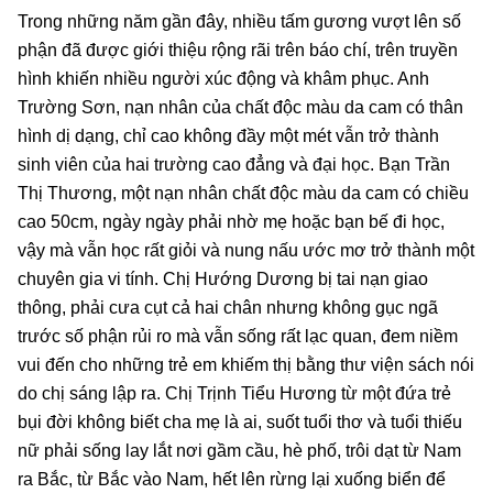
Trong những năm gần đây, nhiều tấm gương vượt lên số
phận đã được giới thiệu rộng rãi trên báo chí, trên truyền
hình khiến nhiều người xúc động và khâm phục. Anh
Trường Sơn, nạn nhân của chất độc màu da cam có thân
hình dị dạng, chỉ cao không đầy một mét vẫn trở thành
sinh viên của hai trường cao đẳng và đại học. Bạn Trần
Thị Thương, một nạn nhân chất độc màu da cam có chiều
cao 50cm, ngày ngày phải nhờ mẹ hoặc bạn bế đi học,
vậy mà vẫn học rất giỏi và nung nấu ước mơ trở thành một
chuyên gia vi tính. Chị Hướng Dương bị tai nạn giao
thông, phải cưa cụt cả hai chân nhưng không gục ngã
trước số phận rủi ro mà vẫn sống rất lạc quan, đem niềm
vui đến cho những trẻ em khiếm thị bằng thư viện sách nói
do chị sáng lập ra. Chị Trịnh Tiểu Hương từ một đứa trẻ
bụi đời không biết cha mẹ là ai, suốt tuổi thơ và tuổi thiếu
nữ phải sống lay lắt nơi gầm cầu, hè phố, trôi dạt từ Nam
ra Bắc, từ Bắc vào Nam, hết lên rừng lại xuống biển để