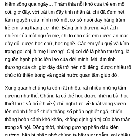
kiếm sống qua ngày… Thấm thía nỗi khổ của trẻ em mồ
côi, giờ đây, với trái tim đầy tình nhân ái, chị đã đem hết
tâm nguyện của mình mở một cơ sở nuôi dạy hàng trăm
trẻ em lang thang cơ nhỡ. Bằng tình thương và trách
nhiệm của một người mẹ, chị lo cho các em được ăn mặc
đầy đủ, được học chữ, học nghề. Các em yêu quý và kính
trọng gọi chị là “mẹ Hương”. Chị coi đó là phần thưởng, là
nguồn hạnh phúc lớn lao của đời mình. Mái ấm tình
thương của chị giờ đây đã trở nên nổi tiếng, được nhiều tổ
chức từ thiện trong và ngoài nước quan tâm giúp đỡ.
Xung quanh chúng ta còn rất nhiều, rất nhiều những tấm
gương như thế. Chúng ta có thể học được những bài học
thiết thực và bổ ích về ý chí, nghị lực, về khát vọng vươn
lên mãnh liệt để chiến thắng số phận nghiệt ngã, chiến
thắng hoàn cảnh khó khăn, khẳng định giá trị của bản thân
trong xã hội. Đồng thời, những gương phấn đấu kiên
cường, bền bỉ nhắc nhở chúng ta hãy suy ngẫm, soi chiếu