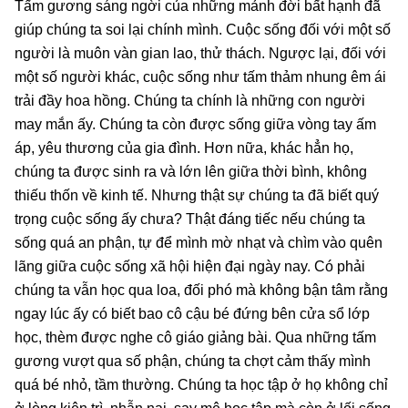
Tấm gương sáng ngời của những mảnh đời bất hạnh đã
giúp chúng ta soi lại chính mình. Cuộc sống đối với một số
người là muôn vàn gian lao, thử thách. Ngược lại, đối với
một số người khác, cuộc sống như tấm thảm nhung êm ái
trải đầy hoa hồng. Chúng ta chính là những con người
may mắn ấy. Chúng ta còn được sống giữa vòng tay ấm
áp, yêu thương của gia đình. Hơn nữa, khác hẳn họ,
chúng ta được sinh ra và lớn lên giữa thời bình, không
thiếu thốn về kinh tế. Nhưng thật sự chúng ta đã biết quý
trọng cuộc sống ấy chưa? Thật đáng tiếc nếu chúng ta
sống quá an phận, tự để mình mờ nhạt và chìm vào quên
lãng giữa cuộc sống xã hội hiện đại ngày nay. Có phải
chúng ta vẫn học qua loa, đối phó mà không bận tâm rằng
ngay lúc ấy có biết bao cô cậu bé đứng bên cửa sổ lớp
học, thèm được nghe cô giáo giảng bài. Qua những tấm
gương vượt qua số phận, chúng ta chợt cảm thấy mình
quá bé nhỏ, tầm thường. Chúng ta học tập ở họ không chỉ