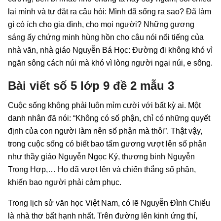
lại mình và tự đặt ra câu hỏi: Mình đã sống ra sao? Đã làm
gì có ích cho gia đình, cho mọi người? Những gương
sáng ấy chứng minh hùng hồn cho câu nói nổi tiếng của
nhà văn, nhà giáo Nguyễn Bá Học: Đường đi không khó vì
ngăn sông cách núi mà khó vì lòng người ngại núi, e sông.
Bài viết số 5 lớp 9 đề 2 mẫu 3
Cuộc sống không phải luôn mỉm cười với bất kỳ ai. Một
danh nhân đã nói: “Không có số phận, chỉ có những quyết
định của con người làm nên số phận mà thôi”. Thật vậy,
trong cuộc sống có biết bao tấm gương vượt lên số phận
như thầy giáo Nguyễn Ngọc Ký, thương binh Nguyễn
Trọng Hợp,… Họ đã vượt lên và chiến thắng số phận,
khiến bao người phải cảm phục.
Trong lịch sử văn học Việt Nam, có lẽ Nguyễn Đình Chiểu
là nhà thơ bất hạnh nhất. Trên đường lên kinh ứng thí,