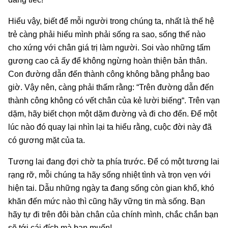
Hiểu vậy, biết để mỗi người trong chúng ta, nhất là thế hệ
trẻ càng phải hiểu mình phải sống ra sao, sống thế nào
cho xứng với chân giá trị làm người. Soi vào những tấm
gương cao cả ấy để không ngừng hoàn thiện bản thân.
Con đường dẫn đến thành công không bằng phẳng bao
giờ. Vậy nên, càng phải thấm rằng: “Trên đường dẫn đến
thành công không có vết chân của kẻ lười biếng“. Trên vạn
dặm, hãy biết chọn một dặm đường và đi cho đến. Để một
lúc nào đó quay lại nhìn lại ta hiểu rằng, cuộc đời này đã
có gương mặt của ta.
Tương lai đang đợi chờ ta phía trước. Để có một tương lai
rạng rỡ, mỗi chúng ta hãy sống nhiệt tình và trọn vẹn với
hiện tai. Dẫu những ngày ta đang sống còn gian khổ, khó
khăn đến mức nào thì cũng hãy vững tin mà sống. Bạn
hãy tự đi trên đôi bàn chân của chính mình, chắc chắn bạn
sẽ tới cái đích mà bạn muốn!