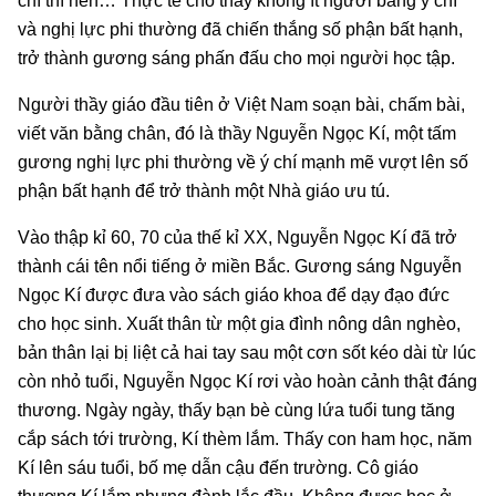
chí thì nên… Thực tế cho thấy không ít người bằng ý chí
và nghị lực phi thường đã chiến thắng số phận bất hạnh,
trở thành gương sáng phấn đấu cho mọi người học tập.
Người thầy giáo đầu tiên ở Việt Nam soạn bài, chấm bài,
viết văn bằng chân, đó là thầy Nguyễn Ngọc Kí, một tấm
gương nghị lực phi thường về ý chí mạnh mẽ vượt lên số
phận bất hạnh để trở thành một Nhà giáo ưu tú.
Vào thập kỉ 60, 70 của thế kỉ XX, Nguyễn Ngọc Kí đã trở
thành cái tên nổi tiếng ở miền Bắc. Gương sáng Nguyễn
Ngọc Kí được đưa vào sách giáo khoa để dạy đạo đức
cho học sinh. Xuất thân từ một gia đình nông dân nghèo,
bản thân lại bị liệt cả hai tay sau một cơn sốt kéo dài từ lúc
còn nhỏ tuổi, Nguyễn Ngọc Kí rơi vào hoàn cảnh thật đáng
thương. Ngày ngày, thấy bạn bè cùng lứa tuổi tung tăng
cắp sách tới trường, Kí thèm lắm. Thấy con ham học, năm
Kí lên sáu tuổi, bố mẹ dẫn cậu đến trường. Cô giáo