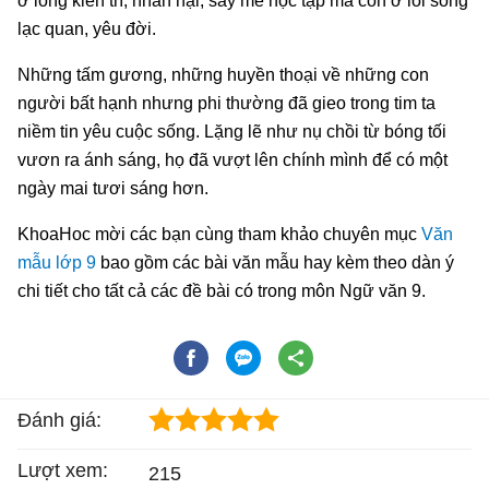
ở lòng kiên trì, nhẫn nại, say mê học tập mà còn ở lối sống
lạc quan, yêu đời.
Những tấm gương, những huyền thoại về những con
người bất hạnh nhưng phi thường đã gieo trong tim ta
niềm tin yêu cuộc sống. Lặng lẽ như nụ chồi từ bóng tối
vươn ra ánh sáng, họ đã vượt lên chính mình để có một
ngày mai tươi sáng hơn.
KhoaHoc mời các bạn cùng tham khảo chuyên mục
Văn
mẫu lớp 9
bao gồm các bài văn mẫu hay kèm theo dàn ý
chi tiết cho tất cả các đề bài có trong môn Ngữ văn 9.
Đánh giá:
Lượt xem:
215