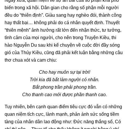
Ngày xưa, quan niệm về sự an bài của số phận khá phổ
biến trong xã hội. Dân gian cho rằng số phận mỗi người
đều do “thiên định”. Giàu sang hay nghèo đói, thành công
hay thất bại… không phải do cá nhân quyết định. Thuyết
“thiên mệnh” ảnh hưởng rất lớn đến nhận thức, tư tưởng,
tình cảm của mọi người, cho nên trong Truyện Kiều, thi
hào Nguyễn Du sau khi kể chuyện về cuộc đời đầy sóng
gió của Thúy Kiều, cũng đã phải kết luận bằng những câu
thơ chua xót và cam chịu:
Cho hay muôn sự tại trời!
Trời kia đã bắt làm người có nhân.
Bắt phong trần phải phong trần.
Cho thanh cao mới được phần thanh cao.
Tuy nhiên, bên cạnh quan điểm tiêu cực đó vẫn có những
quan niệm tích cực, lành mạnh, phản ánh sức sống tiềm
tàng của nhân dân lao động như: Đức năng thắng số, Có