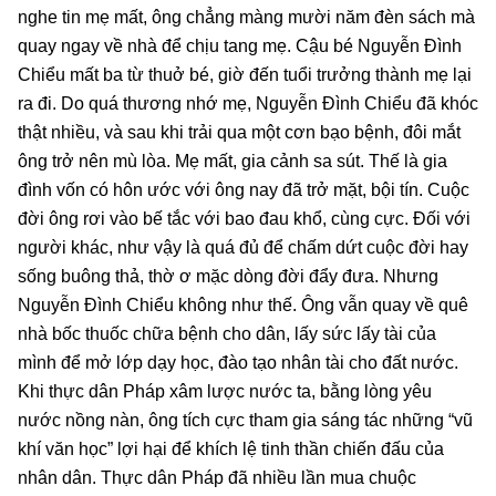
nghe tin mẹ mất, ông chẳng màng mười năm đèn sách mà
quay ngay về nhà để chịu tang mẹ. Cậu bé Nguyễn Đình
Chiểu mất ba từ thuở bé, giờ đến tuổi trưởng thành mẹ lại
ra đi. Do quá thương nhớ mẹ, Nguyễn Đình Chiểu đã khóc
thật nhiều, và sau khi trải qua một cơn bạo bệnh, đôi mắt
ông trở nên mù lòa. Mẹ mất, gia cảnh sa sút. Thế là gia
đình vốn có hôn ước với ông nay đã trở mặt, bội tín. Cuộc
đời ông rơi vào bế tắc với bao đau khổ, cùng cực. Đối với
người khác, như vậy là quá đủ để chấm dứt cuộc đời hay
sống buông thả, thờ ơ mặc dòng đời đẩy đưa. Nhưng
Nguyễn Đình Chiểu không như thế. Ông vẫn quay về quê
nhà bốc thuốc chữa bệnh cho dân, lấy sức lấy tài của
mình để mở lớp dạy học, đào tạo nhân tài cho đất nước.
Khi thực dân Pháp xâm lược nước ta, bằng lòng yêu
nước nồng nàn, ông tích cực tham gia sáng tác những “vũ
khí văn học” lợi hại để khích lệ tinh thần chiến đấu của
nhân dân. Thực dân Pháp đã nhiều lần mua chuộc