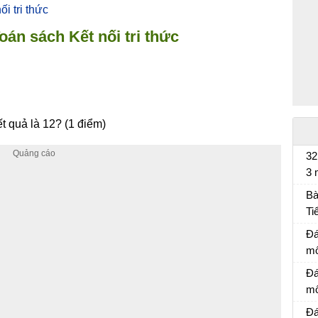
i tri thức
Toán sách Kết nối tri thức
t quả là 12? (1 điểm)
32
3 
Bà
Bà
Ti
Bà
Đá
mô
Đá
Đá
mô
Đá
Đá