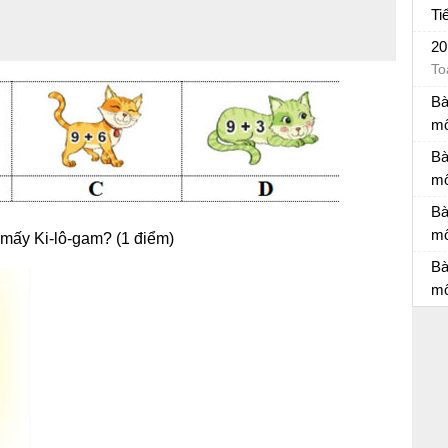
Ti
Đá
20
To
Bà
mô
Bà
Bà
mô
Bà
Bà
m
 mấy Ki-lô-gam? (1 điểm)
Bà
Bà
mô
Bà