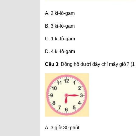
A. 2 ki-lô-gam
B. 3 ki-lô-gam
C. 1 ki-lô-gam
D. 4 ki-lô-gam
Câu 3
: Đồng hồ dưới đây chỉ mấy giờ? (1
A. 3 giờ 30 phút