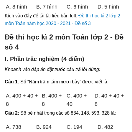
A. 8 hình
B. 7 hình
C. 6 hình
D. 5 hình
Kích vào đây để tải tài liệu bản full:
Đề thi học kì 2 lớp 2
môn Toán năm học 2020 - 2021 - Đề số 3
Đề thi học kì 2 môn Toán lớp 2 - Đề
số 4
I. Phần trắc nghiệm (4 điểm)
Khoanh vào đáp án đặt trước câu trả lời đúng:
Câu 1:
Số “Năm trăm tám mươi bảy” được viết là:
A. 400 + 40 +
B. 400 +
C. 400 +
D. 40 + 40 +
8
8
40
8
Câu 2:
Số bé nhất trong các số 834, 148, 593, 328 là:
A. 738
B. 924
C. 194
D. 482