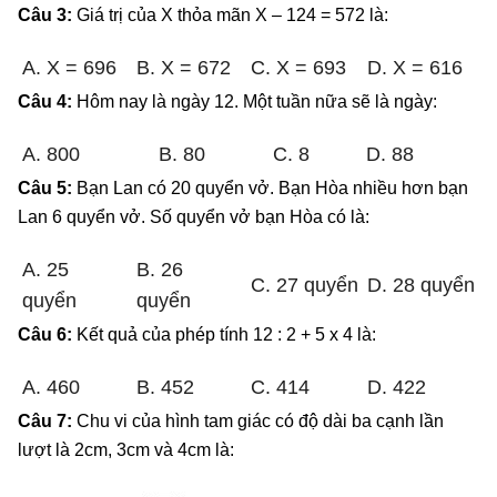
Câu 3:
Giá trị của X thỏa mãn X – 124 = 572 là:
A. X = 696
B. X = 672
C. X = 693
D. X = 616
Câu 4:
Hôm nay là ngày 12. Một tuần nữa sẽ là ngày:
A. 800
B. 80
C. 8
D. 88
Câu 5:
Bạn Lan có 20 quyển vở. Bạn Hòa nhiều hơn bạn
Lan 6 quyển vở. Số quyển vở bạn Hòa có là:
A. 25
B. 26
C. 27 quyển
D. 28 quyển
quyển
quyển
Câu 6:
Kết quả của phép tính 12 : 2 + 5 x 4 là:
A. 460
B. 452
C. 414
D. 422
Câu 7:
Chu vi của hình tam giác có độ dài ba cạnh lần
lượt là 2cm, 3cm và 4cm là: