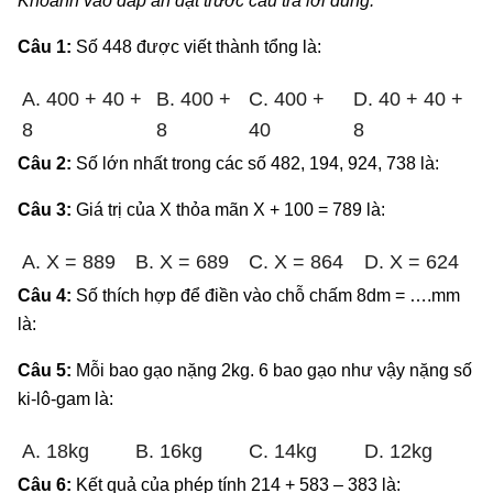
Khoanh vào đáp án đặt trước câu trả lời đúng:
Câu 1:
Số 448 được viết thành tổng là:
A. 400 + 40 +
B. 400 +
C. 400 +
D. 40 + 40 +
8
8
40
8
Câu 2:
Số lớn nhất trong các số 482, 194, 924, 738 là:
Câu 3:
Giá trị của X thỏa mãn X + 100 = 789 là:
A. X = 889
B. X = 689
C. X = 864
D. X = 624
Câu 4:
Số thích hợp để điền vào chỗ chấm 8dm = ….mm
là:
Câu 5:
Mỗi bao gạo nặng 2kg. 6 bao gạo như vậy nặng số
ki-lô-gam là:
A. 18kg
B. 16kg
C. 14kg
D. 12kg
Câu 6:
Kết quả của phép tính 214 + 583 – 383 là: