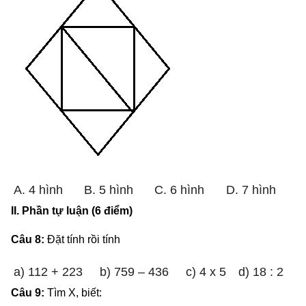
A. 4 hình
B. 5 hình
C. 6 hình
D. 7 hình
II. Phần tự luận (6 điểm)
Câu 8:
Đặt tính rồi tính
a) 112 + 223
b) 759 – 436
c) 4 x 5
d) 18 : 2
Câu 9:
Tìm X, biết: