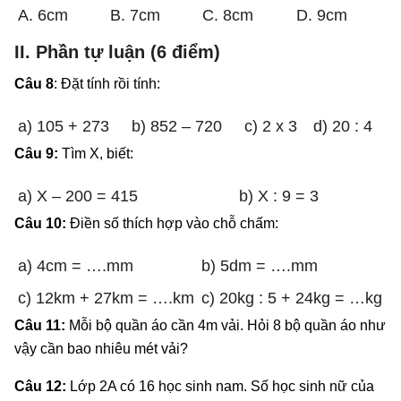
A. 6cm
B. 7cm
C. 8cm
D. 9cm
II. Phần tự luận (6 điểm)
Câu 8
: Đặt tính rồi tính:
a) 105 + 273
b) 852 – 720
c) 2 x 3
d) 20 : 4
Câu 9:
Tìm X, biết:
a) X – 200 = 415
b) X : 9 = 3
Câu 10:
Điền số thích hợp vào chỗ chấm:
a) 4cm = ….mm
b) 5dm = ….mm
c) 12km + 27km = ….km
c) 20kg : 5 + 24kg = …kg
Câu 11:
Mỗi bộ quần áo cần 4m vải. Hỏi 8 bộ quần áo như
vậy cần bao nhiêu mét vải?
Câu 12:
Lớp 2A có 16 học sinh nam. Số học sinh nữ của