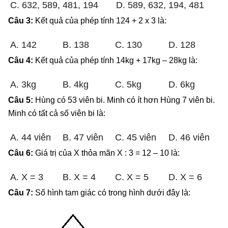
C. 632, 589, 481, 194
D. 589, 632, 194, 481
Câu 3:
Kết quả của phép tính 124 + 2 x 3 là:
A. 142
B. 138
C. 130
D. 128
Câu 4:
Kết quả của phép tính 14kg + 17kg – 28kg là:
A. 3kg
B. 4kg
C. 5kg
D. 6kg
Câu 5:
Hùng có 53 viên bi. Minh có ít hơn Hùng 7 viên bi.
Minh có tất cả số viên bi là:
A. 44 viên
B. 47 viên
C. 45 viên
D. 46 viên
Câu 6:
Giá trị của X thỏa mãn X : 3 = 12 – 10 là:
A. X = 3
B. X = 4
C. X = 5
D. X = 6
Câu 7:
Số hình tam giác có trong hình dưới đây là: