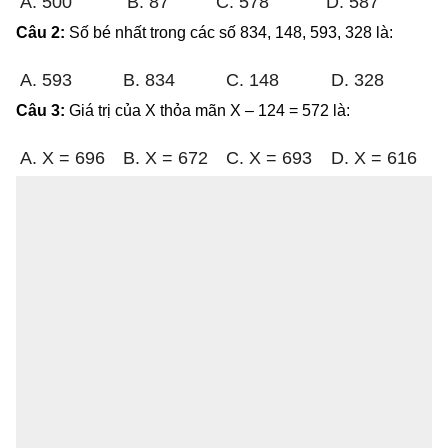
A. 500
B. 87
C. 578
D. 587
Câu 2:
Số bé nhất trong các số 834, 148, 593, 328 là:
A. 593
B. 834
C. 148
D. 328
Câu 3:
Giá trị của X thỏa mãn X – 124 = 572 là:
A. X = 696
B. X = 672
C. X = 693
D. X = 616