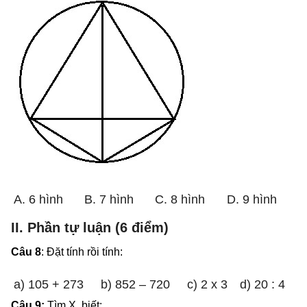
A. 6 hình
B. 7 hình
C. 8 hình
D. 9 hình
II. Phần tự luận (6 điểm)
Câu 8
: Đặt tính rồi tính:
a) 105 + 273
b) 852 – 720
c) 2 x 3
d) 20 : 4
Câu 9:
Tìm X, biết: