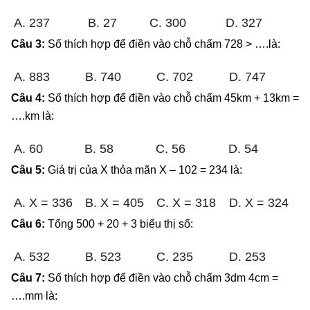
A. 237
B. 27
C. 300
D. 327
Câu 3:
Số thích hợp để điền vào chỗ chấm 728 > ….là:
A. 883
B. 740
C. 702
D. 747
Câu 4:
Số thích hợp để điền vào chỗ chấm 45km + 13km =
….km là:
A. 60
B. 58
C. 56
D. 54
Câu 5:
Giá trị của X thỏa mãn X – 102 = 234 là:
A. X = 336
B. X = 405
C. X = 318
D. X = 324
Câu 6:
Tổng 500 + 20 + 3 biểu thị số:
A. 532
B. 523
C. 235
D. 253
Câu 7:
Số thích hợp để điền vào chỗ chấm 3dm 4cm =
….mm là: