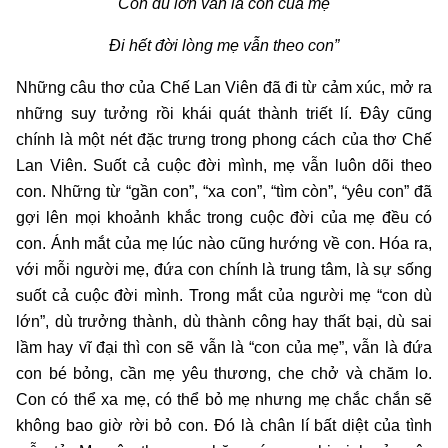
Con dù lớn vẫn là con của mẹ
Đi hết đời lòng mẹ vẫn theo con”
Những câu thơ của Chế Lan Viên đã đi từ cảm xúc, mở ra
những suy tưởng rồi khái quát thành triết lí. Đây cũng
chính là một nét đặc trưng trong phong cách của thơ Chế
Lan Viên. Suốt cả cuộc đời mình, mẹ vẫn luôn dõi theo
con. Những từ “gần con”, “xa con”, “tìm còn”, “yêu con” đã
gợi lên mọi khoảnh khắc trong cuộc đời của mẹ đều có
con. Ánh mắt của mẹ lúc nào cũng hướng về con. Hóa ra,
với mỗi người mẹ, đứa con chính là trung tâm, là sự sống
suốt cả cuộc đời mình. Trong mắt của người mẹ “con dù
lớn”, dù trưởng thành, dù thành công hay thất bại, dù sai
lầm hay vĩ đại thì con sẽ vẫn là “con của mẹ”, vẫn là đứa
con bé bỏng, cần mẹ yêu thương, che chở và chăm lo.
Con có thể xa mẹ, có thể bỏ mẹ nhưng mẹ chắc chắn sẽ
không bao giờ rời bỏ con. Đó là chân lí bất diệt của tình