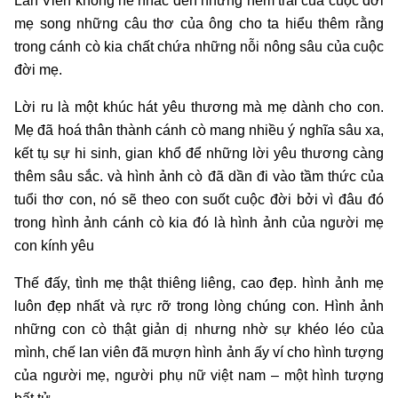
Lan Viên không hề nhắc đến những nếm trải của cuộc đời
mẹ song những câu thơ của ông cho ta hiểu thêm rằng
trong cánh cò kia chất chứa những nỗi nông sâu của cuộc
đời mẹ.
Lời ru là một khúc hát yêu thương mà mẹ dành cho con.
Mẹ đã hoá thân thành cánh cò mang nhiều ý nghĩa sâu xa,
kết tụ sự hi sinh, gian khổ để những lời yêu thương càng
thêm sâu sắc. và hình ảnh cò đã dần đi vào tầm thức của
tuổi thơ con, nó sẽ theo con suốt cuộc đời bởi vì đâu đó
trong hình ảnh cánh cò kia đó là hình ảnh của người mẹ
con kính yêu
Thế đấy, tình mẹ thật thiêng liêng, cao đẹp. hình ảnh mẹ
luôn đẹp nhất và rực rỡ trong lòng chúng con. Hình ảnh
những con cò thật giản dị nhưng nhờ sự khéo léo của
mình, chế lan viên đã mượn hình ảnh ấy ví cho hình tượng
của người mẹ, người phụ nữ việt nam – một hình tượng