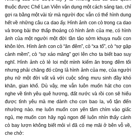
thuộc được Chế Lan Viên vận dụng một cách sáng tạo, chỉ
gợi ra bằng một vài từ mà người đọc vẫn có thể hình dung
hết về những câu ca dao ấy. Hình ảnh con cò trong ca dao
và trong bài thơ thấp thoáng có hình ảnh của mẹ, có hình
ảnh của một người một đời tần tảo sớm khuya nuôi con
khôn lớn. Hình ảnh con cò “ăn đêm”, cò “xa tổ”, cò “sợ gặp
cành mềm”, cò “sợ xáo măng” gợi lên cho ta biết bao suy
nghĩ. Hình ảnh cò lẻ loi một mình kiếm ăn trong đêm tối
nhưng phải chăng đó cũng lả hình ảnh của mẹ, của người
phụ nữ một đời vất vả với cuộc sống mưu sinh đầy khó
khăn, gian khổ. Dù vậy, mẹ vẫn luôn muốn hát cho con
nghe về tình yêu quê hương, đất nước và rồi con sẽ hiểu
được tình yêu mà mẹ dành cho con bao la, vô tận đến
nhường nào. mẹ luôn muốn con yên tâm chìm vào giấc
ngủ, mẹ muốn con hãy ngủ ngon để luôn nhìn thấy cánh
cò bay lượn không biết mỏi vì đã có mẹ mãi ở bên vỗ về,
che chở: