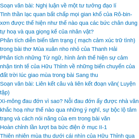
Soạn văn bài: Nghị luận về một tư tưởng đạo lí
Tinh thần lạc quan bất chấp mọi gian khổ của Rô-bin-
xơn được thể hiện như thế nào qua các bức chân dung
tự hoạ và qua giọng kể của nhân vật?
Phân tích diễn biến tâm trạng ( mạch cảm xúc trữ tình)
trong bài thơ Mùa xuân nho nhỏ của Thanh Hải
Phân tích những Từ ngữ, hình ảnh thể hiện sự cảm
nhận tinh tế của Hữu Thỉnh về những biến chuyển của
đất trời lúc giao mùa trong bài Sang thu
Soạn văn bài: Liên kết câu và liên kết đoạn văn( Luyện
tập)
Xi-mông đau đớn vì sao? Nỗi đau đớn ấy được nhà văn
khắc hoạ như thế nào qua những ý nghĩ, sự bộc lộ tâm
trạng và cách nói năng của em trong bài văn
Hoàn chỉnh lần lượt ba bức điện ở mục II-1
Thiên nhiên mùa thu dưới cái nhìn của Hữu Thỉnh qua