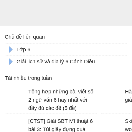
Chủ đề liên quan
Lớp 6
Giải lịch sử và địa lý 6 Cánh Diều
Tải nhiều trong tuần
Tổng hợp những bài viết số
Hã
2 ngữ văn 6 hay nhất với
gi
đầy đủ các đề (5 đề)
[CTST] Giải SBT Mĩ thuật 6
Ski
bài 3: Túi giấy đựng quà
wo