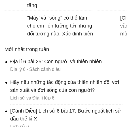
tặng
"Mây' và "sóng" có thể làm
[C
cho em liên tưởng tới những
vă
đối tượng nào. Xác định biện
mộ
pháp tu từ được sử dụng
Mới nhất trong tuần
trong hình ảnh "bình minh
vàng", "vầng trăng bạc" và
Địa lí 6 bài 25: Con người và thiên nhiên
nêu tác dụng của biện pháp
Địa lý 6 - Sách cánh diều
tu từ đó
Hãy nêu những tác động của thiên nhiên đối với
sản xuất và đời sống của con người?
Lịch sử và Địa lí lớp 6
[Cánh Diều] Lịch sử 6 bài 17: Bước ngoặt lịch sử
đầu thế kỉ X
Lịch sử 6