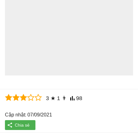
3
★
1
👨
98
Cập nhật: 07/09/2021