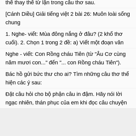
thể thay thế từ lặn trong câu thơ sau.
sáng tạo.
[Cánh Diều] Giải tiếng việt 2 bài 26: Muôn loài sống
chung
1. Nghe- viết: Mùa đông nắng ở đâu? (2 khổ thơ
cuối). 2. Chọn 1 trong 2 đề: a) Viết một đoạn văn
ngắn về cô giáo hoặc thầy giáo lớp 2 của em. b)
Nghe - viết: Con Rồng cháu Tiên (từ "Âu Cơ cùng
Viết một đoạn văn ngắn về người thân của em.
năm mươi con..." đến "... con Rồng cháu Tiên").
Bác hồ gửi bức thư cho ai? Tìm những câu thơ thể
hiện các ý sau:
Đặt câu hỏi cho bộ phận câu in đậm. Hãy nói lời
ngạc nhiên, thán phục của em khi đọc câu chuyện
trên.