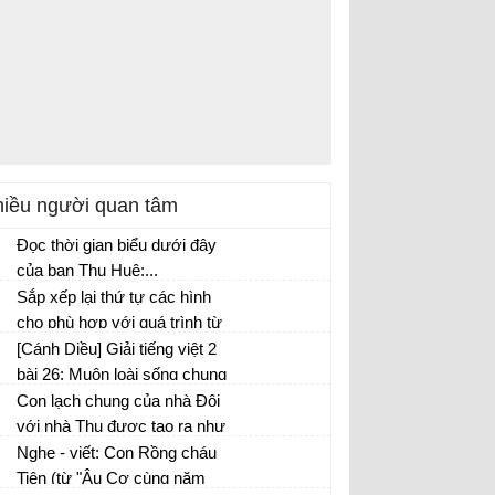
iều người quan tâm
Đọc thời gian biểu dưới đây
của bạn Thu Huệ:...
Sắp xếp lại thứ tự các hình
cho phù hợp với quá trình từ
lúc lúa còn non đến lúc thu
[Cánh Diều] Giải tiếng việt 2
hoạch và được nấu thành
bài 26: Muôn loài sống chung
cơm.
Con lạch chung của nhà Đôi
với nhà Thu được tạo ra như
thế nào?
Nghe - viết: Con Rồng cháu
Tiên (từ "Âu Cơ cùng năm