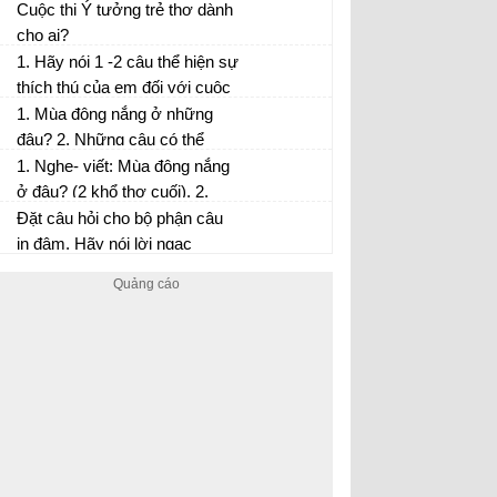
mươi con..." đến "... con Rồng
Cuộc thi Ý tưởng trẻ thơ dành
cháu Tiên").
cho ai?
1. Hãy nói 1 -2 câu thể hiện sự
thích thú của em đối với cuộc
thi Ý tưởng trẻ thơ. 2. Hãy nói
1. Mùa đông nắng ở những
1- 2 câu thể hiện sự tán thành
đâu? 2. Những câu có thể
của em đối với sáng kiến của
thay thế từ lặn trong câu thơ
1. Nghe- viết: Mùa đông nắng
các bạn nhỏ được giới thiệu
sau.
ở đâu? (2 khổ thơ cuối). 2.
trong bài Những ý tưởng sáng
Chọn 1 trong 2 đề: a) Viết một
Đặt câu hỏi cho bộ phận câu
tạo.
đoạn văn ngắn về cô giáo
in đậm. Hãy nói lời ngạc
hoặc thầy giáo lớp 2 của em.
nhiên, thán phục của em khi
b) Viết một đoạn văn ngắn về
đọc câu chuyện trên.
người thân của em.