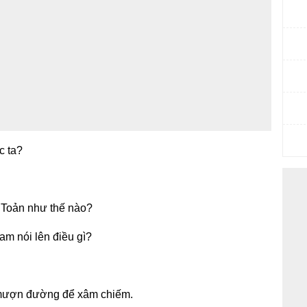
c ta?
 Toản như thế nào?
cam nói lên điều gì?
 mượn đường để xâm chiếm.