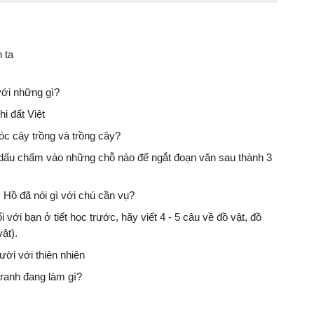
 ta
với những gì?
hi đất Việt
óc cây trồng và trồng cây?
 dấu chấm vào những chỗ nào để ngắt đoạn văn sau thành 3
 Hồ đã nói gì với chú cần vụ?
với bạn ở tiết học trước, hãy viết 4 - 5 câu về đồ vật, đồ
vật).
gười với thiên nhiên
tranh đang làm gì?