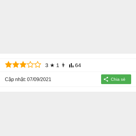
3
★
1
👨
64
Cập nhật: 07/09/2021