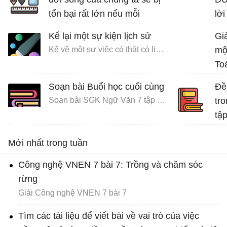
tổn bại rất lớn nếu mỗi
lời
người không có ý thức bảo
Kể lại một sự kiện lịch sử
Giả
vệ môi trường sống.
Kể về một sự việc có thật có liên quan đến nhân vật hoặc sự kiện lịch sử
mộ
Bài văn mẫu lớp 7 số 5 đề 4
To
Soạn bài Buổi học cuối cùng
Đề 
Soạn bài SGK Ngữ Văn 7 tập 1 Cánh diều
tro
tập
Bài
Mới nhất trong tuần
Công nghệ VNEN 7 bài 7: Trồng và chăm sóc
rừng
Giải Công nghệ VNEN 7 bài 7
Tìm các tài liệu để viết bài về vai trò của việc