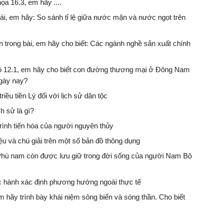
ọa 16.3, em hãy ....
bài, em hãy: So sánh tỉ lệ giữa nước mặn và nước ngọt trên
n trong bài, em hãy cho biết: Các ngành nghề sản xuất chính
đồ 12.1, em hãy cho biết con đường thương mại ở Đông Nam
ngày nay?
ều tiền Lý đối với lịch sử dân tộc
ch sử là gì?
trình tiến hóa của người nguyên thủy
 hiệu và chú giải trên một số bản đồ thông dụng
Phù nam còn được lưu giữ trong đời sống của người Nam Bộ
Thực hành xác định phương hướng ngoài thực tế
em hãy trình bày khái niệm sông biển và sóng thần. Cho biết