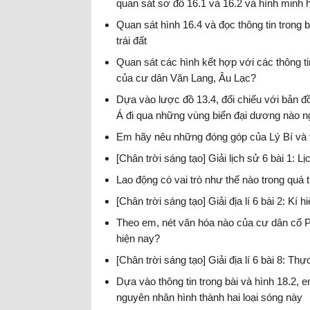
quan sát sơ đồ 16.1 và 16.2 và hình minh h
Quan sát hình 16.4 và đọc thông tin trong 
trái đất
Quan sát các hình kết hợp với các thông ti
của cư dân Văn Lang, Âu Lạc?
Dựa vào lược đồ 13.4, đối chiếu với bản 
Á đi qua những vùng biển đại dương nào 
Em hãy nêu những đóng góp của Lý Bí và tri
[Chân trời sáng tạo] Giải lịch sử 6 bài 1: Lị
Lao động có vai trò như thế nào trong quá 
[Chân trời sáng tạo] Giải địa lí 6 bài 2: Kí
Theo em, nét văn hóa nào của cư dân cổ 
hiện nay?
[Chân trời sáng tạo] Giải địa lí 6 bài 8: 
Dựa vào thông tin trong bài và hình 18.2, 
nguyên nhân hình thành hai loại sóng này