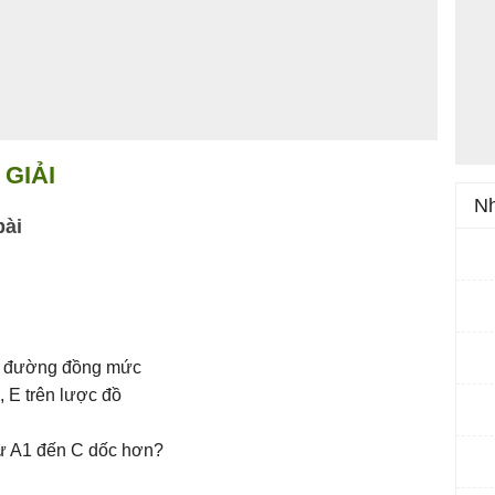
GIẢI
Nh
bài
ai đường đồng mức
 E trên lược đồ
từ A1 đến C dốc hơn?