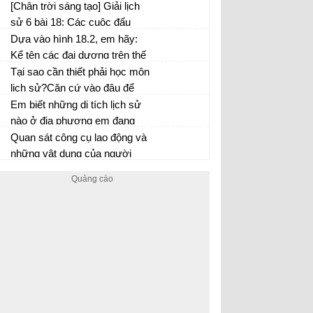
cổ đại đến thế kỉ VII
[Chân trời sáng tạo] Giải lịch
sử 6 bài 18: Các cuộc đấu
tranh giành độc lập dân tộc
Dựa vào hình 18.2, em hãy:
trước thế kỉ X
Kể tên các đại dương trên thế
giới
Tại sao cần thiết phải học môn
lịch sử?Căn cứ vào đâu để
biết và dựng lại lịch sử?
Em biết những di tích lịch sử
nào ở địa phương em đang
sống? hãy kể cho cả lớp nghe
Quan sát công cụ lao động và
về sự kiện lịch sử liên quan
những vật dụng của người
đến một trong những di tích đó
nguyên thủy giai đoạn Phùng
Nguyên, Đồng Đậu Gò Mun,
em hãy viết một đoạn văn
ngắn mô tả cuộc sống của họ