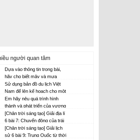
iều người quan tâm
Dựa vào thông tin trong bài,
hãy cho biết mây và mưa
được hình thành như thế nào?
Sử dụng bản đồ du lịch Việt
Nam để lên kế hoạch cho một
chuyến đi chơi trong ba ngày.
Em hãy nêu quá trình hình
Hãy chọn các điểm dừng
thành và phát triển của vương
chân và lên kế hoạch cụ thể
quốc Champa
[Chân trời sáng tạo] Giải địa lí
cho chuyến đi.
6 bài 7: Chuyển động của trái
đất quanh mặt trời và hệ quả
[Chân trời sáng tạo] Giải lịch
sử 6 bài 9: Trung Quốc từ thời