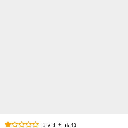
1
★
1
👨
43