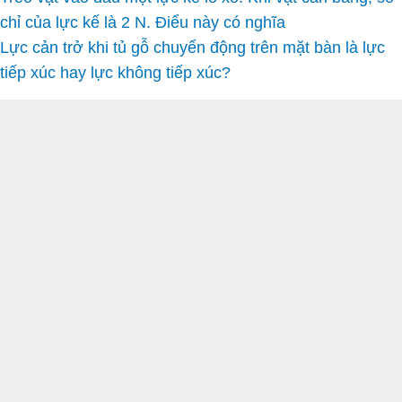
chỉ của lực kế là 2 N. Điểu này có nghĩa
Lực cản trở khi tủ gỗ chuyển động trên mặt bàn là lực
tiếp xúc hay lực không tiếp xúc?