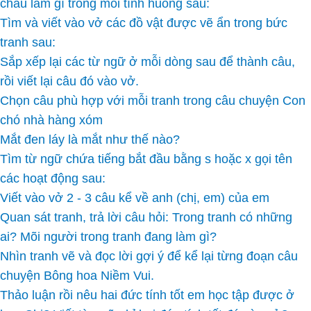
cháu làm gì trong mỗi tình huống sau:
Tìm và viết vào vở các đồ vật được vẽ ẩn trong bức
tranh sau:
Sắp xếp lại các từ ngữ ở mỗi dòng sau để thành câu,
rồi viết lại câu đó vào vở.
Chọn câu phù hợp với mỗi tranh trong câu chuyện Con
chó nhà hàng xóm
Mắt đen láy là mắt như thế nào?
Tìm từ ngữ chứa tiếng bắt đầu bằng s hoặc x gọi tên
các hoạt động sau:
Viết vào vở 2 - 3 câu kể về anh (chị, em) của em
Quan sát tranh, trả lời câu hỏi: Trong tranh có những
ai? Mõi người trong tranh đang làm gì?
Nhìn tranh vẽ và đọc lời gợi ý để kể lại từng đoạn câu
chuyện Bông hoa Niềm Vui.
Thảo luận rồi nêu hai đức tính tốt em học tập được ở