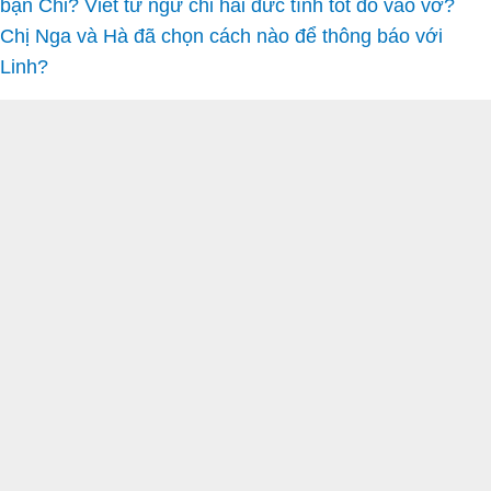
bạn Chi? Viết từ ngữ chỉ hai đức tính tốt đó vào vở?
Chị Nga và Hà đã chọn cách nào để thông báo với
Linh?