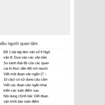
iều người quan tâm
Đề 1 bài tập làm văn số 6 Ngữ
văn 8: Dựa vào các văn bản
Chiếu dời đô...
So sánh thái độ của các quan
cai trị thực dân đối với người
dân thuộc địa ở hai thời điểm :
Viết một đoạn văn ngắn (7 –
trước khi có chiến tranh và khi
10 câu) có sử dụng câu cảm
chiến tranh xảy ra.
thán và câu phủ định
Viết các đoạn văn ngắn khai
Soạn văn 8
triển các luận điểm sau
Nội dung chính bài: Viết đoạn
văn trình bày luận điểm