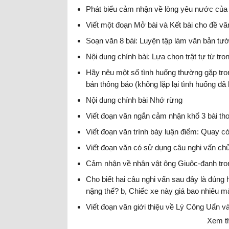
Phát biểu cảm nhận về lòng yêu nước của 
Viết một đoạn Mở bài và Kết bài cho đề văn
Soạn văn 8 bài: Luyện tập làm văn bản tườ
Nội dung chính bài: Lựa chọn trật tự từ tro
Hãy nêu một số tình huống thường gặp tro
bản thông báo (không lặp lại tình huống đâ
Nội dung chính bài Nhớ rừng
Viết đoạn văn ngắn cảm nhận khổ 3 bài t
Viết đoạn văn trình bày luận điểm: Quay cóp,
Viết đoạn văn có sử dụng câu nghi vấn chủ
Cảm nhận về nhân vật ông Giuôc-đanh tro
Cho biết hai câu nghi vấn sau đây là đúng
nặng thế? b, Chiếc xe này giá bao nhiêu m
Viết đoạn văn giới thiệu về Lý Công Uẩn v
Xem t