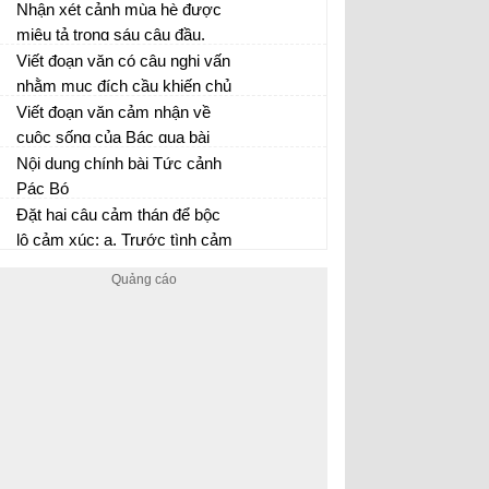
Nhận xét cảnh mùa hè được
miêu tả trong sáu câu đầu.
Những chi tiết nào khiến em
Viết đoạn văn có câu nghi vấn
có nhận xét đó
nhằm mục đích cầu khiến chủ
đề bạn bè
Viết đoạn văn cảm nhận về
cuộc sống của Bác qua bài
thơ Tức cảnh Pác Bó
Nội dung chính bài Tức cảnh
Pác Bó
Đặt hai câu cảm thán để bộc
lộ cảm xúc: a, Trước tình cảm
của một người thân dành cho
mình