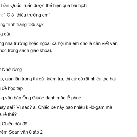
Trần Quốc Tuấn được thể hiện qua bài hịch
: “ Giới thiệu trường em”
ng trình trang 136 sgk
ng câu
ng nhà trường hoặc ngoài xã hội mà em cho là cần viết văn
 học trong sách giáo khoa).
hơ Nhớ rừng
 gian lận trong thi cử, kiểm tra, thi cử có rất nhiều tác hại
 đề học tập
ng văn bản Ông Giuôc-đanh mặc lễ phục
 hay sai? Vì sao? a, Chiếc xe này bao nhiêu ki-lô-gam mà
à rẻ thế?
à Chiếu dời đô
hêm Soạn văn 8 tập 2