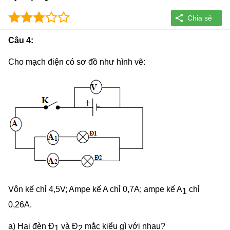
Câu 4:
Cho mạch điện có sơ đồ như hình vẽ:
Vôn kế chỉ 4,5V; Ampe kế A chỉ 0,7A; ampe kế A
chỉ
1
0,26A.
a) Hai đèn Đ
và Đ
mắc kiểu gì với nhau?
1
2