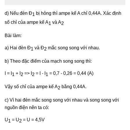
d) Nếu đèn Đ
bị hỏng thì ampe kế A chỉ 0,44A. Xác định
1
số chỉ của ampe kế A
và A
1
2
Bài làm:
a) Hai đèn Đ
và Đ
mắc song song với nhau.
1
2
b) Theo đặc điểm của mạch song song thì:
I = I
+ I
=> I
= I - I
= 0,7 - 0,26 = 0,44 (A)
1
2
2
1
Vậy số chỉ của ampe kế A
bằng 0,44A.
2
c) Vì hai đèn mắc song song với nhau và song song với
nguồn điện nên ta có:
U
= U
= U = 4,5V
1
2