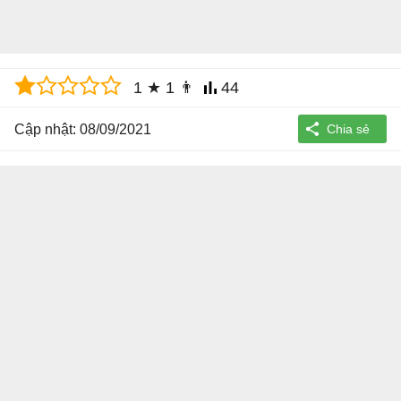
1
★
1
👨
44
Cập nhật: 08/09/2021