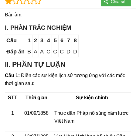
Bài làm:
I. PHẦN TRẮC NGHIỆM
Câu
1
2
3
4
5
6
7
8
Đáp án
B
A
A
C
C
C
D
D
II. PHẦN TỰ LUẬN
Câu 1:
Điền các sự kiện lịch sử tương ứng với các mốc
thời gian sau:
STT
Thời gian
Sự kiện chính
1
01/09/1858
Thực dân Pháp nổ súng xâm lược
Việt Nam.