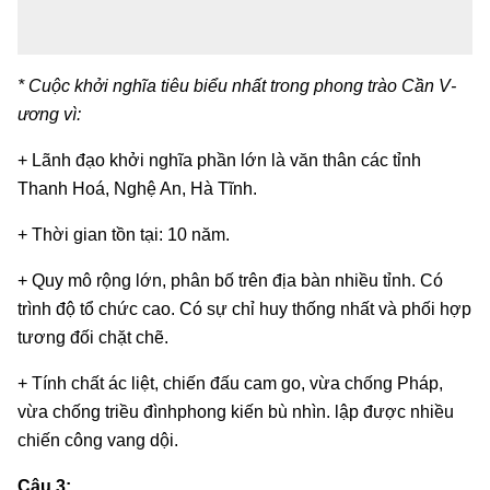
* Cuộc khởi nghĩa tiêu biểu nhất trong phong trào Cần V­
ươ
ng vì:
+ Lãnh đạo khởi nghĩa phần lớn là văn thân các tỉnh
Thanh Hoá, Nghệ An, Hà Tĩnh.
+ Thời gian tồn tại: 10 năm.
+ Quy mô rộng lớn, phân bố trên địa bàn nhiều tỉnh. Có
trình độ tổ chức cao. Có sự chỉ huy thống nhất và phối hợp
tư­ơng đối chặt chẽ.
+ Tính chất ác liệt, chiến đấu cam go, vừa chống Pháp,
vừa chống triều đìnhphong kiến bù nhìn. lập đ­ược nhiều
chiến công vang dội.
Câu 3: