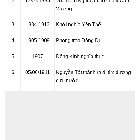
2
13/07/1885
Vua Hàm Nghi ban bố chiếu Cần
Vương.
3
1884-1913
Khởi nghĩa Yên Thế.
4
1905-1909
Phong trào Đông Du.
5
1907
Đông Kinh nghĩa thục.
6
05/06/1911
Nguyễn Tất thành ra đi tìm đường
cứu nước.