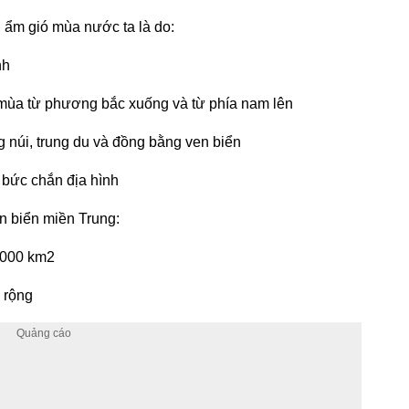
 ẩm gió mùa nước ta là do:
nh
 mùa từ phương bắc xuống và từ phía nam lên
 núi, trung du và đồng bằng ven biển
bức chắn địa hình
n biển miền Trung:
15000 km2
 rộng