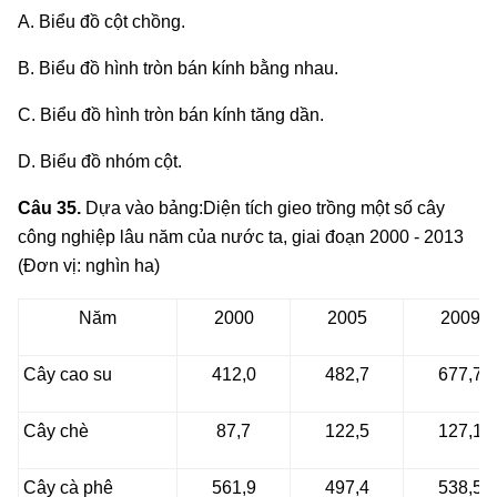
A. Biểu đồ cột chồng.
B. Biểu đồ hình tròn bán kính bằng nhau.
C. Biểu đồ hình tròn bán kính tăng dần.
D. Biểu đồ nhóm cột.
Câu 35.
Dựa vào bảng:Diện tích gieo trồng một số cây
công nghiệp lâu năm của nước ta, giai đoạn 2000 - 2013
(Đơn vị: nghìn ha)
Năm
2000
2005
2009
Cây cao su
412,0
482,7
677,7
Cây chè
87,7
122,5
127,1
Cây cà phê
561,9
497,4
538,5