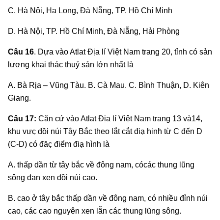
C. Hà Nội, Hạ Long, Đà Nẵng, TP. Hồ Chí Minh
D. Hà Nội, TP. Hồ Chí Minh, Đà Nẵng, Hải Phòng
Câu 16
. Dựa vào Atlat Địa lí Việt Nam trang 20, tỉnh có sản
lượng khai thác thuỷ sản lớn nhất là
A. Bà Rịa – Vũng Tàu. B. Cà Mau. C. Bình Thuận, D. Kiên
Giang.
Câu 17:
Căn cứ vào Atlat Địa lí Việt Nam trang 13 và14,
khu vưc̣ đồi núi Tây Bắc theo lắt cắt điạ hinh̀ từ C đến D
(C-D) có đăc̣ điểm điạ hình là
A. thấp dần từ tây bắc về đông nam, cócác thung lũng
sông đan xen đồi núi cao.
B. cao ở tây bắc thấp dần về đông nam, có nhiều đỉnh núi
cao, các cao nguyên xen lẫn các thung lũng sông.