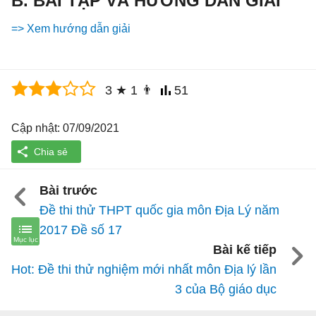
B. BÀI TẬP VÀ HƯỚNG DẪN GIẢI
=> Xem hướng dẫn giải
3
★
1
👨
51
Cập nhật: 07/09/2021
Bài trước
Đề thi thử THPT quốc gia môn Địa Lý năm
2017 Đề số 17
Bài kế tiếp
Hot: Đề thi thử nghiệm mới nhất môn Địa lý lần
3 của Bộ giáo dục