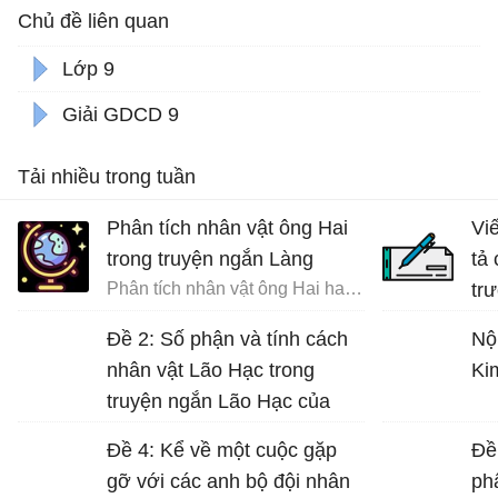
Chủ đề liên quan
Lớp 9
Giải GDCD 9
Tải nhiều trong tuần
Phân tích nhân vật ông Hai
Vi
trong truyện ngắn Làng
tả
Phân tích nhân vật ông Hai hay nhất
tr
đất
Đề 2: Số phận và tính cách
Nộ
nhân vật Lão Hạc trong
Ki
truyện ngắn Lão Hạc của
Nam Cao.
Đề 4: Kể về một cuộc gặp
Đề
gỡ với các anh bộ đội nhân
ph