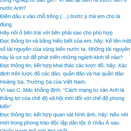
công nghiệp từ bao giờ? Vì sao lại diễn ra trước tiên ở
nước Anh?
Điền dấu x vào chỗ trống (…) trước ý mà em cho là
đúng
Hãy nối ô bên trái với bên phải sao cho phù hợp
Đọc thông tin và bằng hiểu biết của em, hãy: Kể tên một
số tài nguyên của vùng biển nước ta. Những tài nguyên
này là cơ sở để phát triển những ngành kinh tế nào?
Đọc thông tin, kết hợp khai thác các lược đồ, hãy: Xác
định trên lược đồ các đảo, quần đảo và hai quần đảo
Hoàng Sa, Trường Sa của Việt Nam.
Vì sao C. Mác khẳng định: “Cách mạng tư sản Anh là
thắng lợi của chế độ xã hội mới đối với chế độ phong
kiến”
Đọc thông tin, kết hợp quan sát hình ảnh, hãy: Nêu nét
mới trong phong trào độc lập dân tộc ở châu Á sau