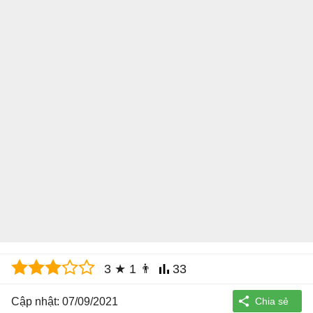
3
★
1
👨
33
Cập nhật: 07/09/2021