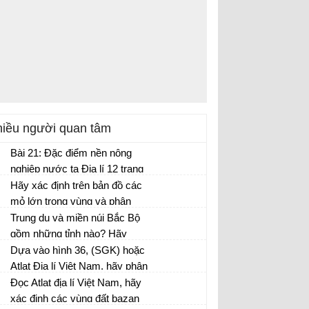
iều người quan tâm
Bài 21: Đặc điểm nền nông
nghiệp nước ta Địa lí 12 trang
88
Hãy xác định trên bản đồ các
mỏ lớn trong vùng và phân
tích những thuận lợi và khó
Trung du và miền núi Bắc Bộ
khăn trong việc khai thác thế
gồm những tỉnh nào? Hãy
mạnh về tài nguyên khoáng
phân tích thế mạnh về tự
Dựa vào hình 36, (SGK) hoặc
sản của vùng?
nhiên và hiện trạng phát triển
Atlat Địa lí Việt Nam, hãy phân
thủy điện của vùng này?
tích các nguồn tài nguyên để
Đọc Atlat địa lí Việt Nam, hãy
phát triển công nghiệp, hiện
xác định các vùng đất bazan