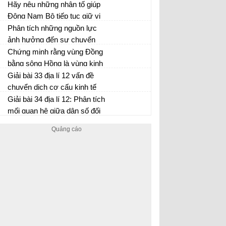
trạng phát triển và phân bố
và đối chiếu với các vùng
Hãy nêu những nhân tố giúp
công nghiệp trong vùng?
phân bố cây công nghiệp ở
Đông Nam Bộ tiếp tục giữ vị
Tây Nguyên?
trí dẫn đầu trong phân công
Phân tích những nguồn lực
lao động giữa các vùng trong
ảnh hưởng đến sự chuyển
nước?
dịch cơ cấu kinh tế ở Đồng
Chứng minh rằng vùng Đồng
bằng sông Hồng?
bằng sông Hồng là vùng kinh
tế có vai trò quan trọng trong
Giải bài 33 địa lí 12 vấn đề
sự phát triển kinh tế xã hội của
chuyển dịch cơ cấu kinh tế
nước ta?
theo ngành ở Đồng bằng sông
Giải bài 34 địa lí 12: Phân tích
Hồng
mối quan hệ giữa dân số đối
với sản xuất lương thực ở
Đồng bằng sông Hồng