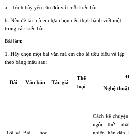
a.. Trình bày yêu cầu đối với mỗi kiểu bài
b. Nêu đề tài mà em lựa chọn nếu thực hành viết một
trong các kiểu bài.
Bài làm:
1. Hãy chọn một bài văn mà em cho là tiêu biểu và lập
theo bảng mẫu sau:
Đặc
Thể
Bài
Văn bản
Tác giả
loại
Nghệ thuật
Cách kể chuyện t
ngôi thứ nhất 
Tôi và
Bài học
nhiên, hấp dẫn. N