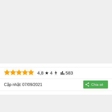
4,8
★
4
👨
583
Cập nhật: 07/09/2021