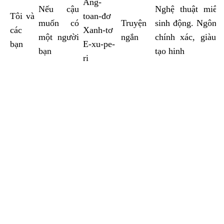
Ăng-
Nếu cậu
Nghệ thuật miêu
Tôi và
toan-đơ
muốn có
Truyện
sinh động. Ngôn 
các
Xanh-tơ
một người
ngắn
chính xác, giàu 
bạn
E-xu-pe-
bạn
tạo hinh
ri