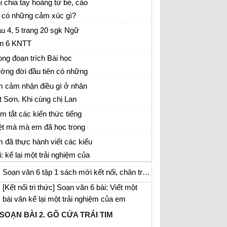
c của nhân vật cáo sau khi
i chia tay hoàng tử bé, cáo
u khi từ biệt hoàng tử bé
 biệt hoàng tử bé
 có những cảm xúc gì?
u 5 trang 26 sgk Ngữ văn lớp 6 tập 1
u 4, 5 trang 20 sgk Ngữ
n 6 KNTT
ạn văn 6 bài Thực hành tiếng Việt trang 20
ong đoạn trích Bài học
ờng đời đầu tiên có những
ực hành tiếng Việt trang 20 sgk văn 6 tập 1
nh ảnh so sánh thú vị, sinh
 cảm nhận điều gì ở nhân
SOẠN VĂN 6 TẬP 1- SÁCH KẾT NỐI TRI
ng. Hãy tìm một số câu văn
t Sơn. Khi cùng chị Lan
THỨC
ạn Văn 6
 sử dụng biện pháp tu từ so
ng chiếc áo bông cũ cho
m tắt các kiến thức tiếng
SOẠN BÀI 1. TÔI VÀ CÁC BẠN
nh trong văn bản này và chỉ
ên, Sơn cảm thấy như thế
ệt mà mà em đã học trong
[Kết nối tri thức] Soạn văn 6 bài: Thực hành
 tác dụng của biện pháp tu
o? Cảm xúc ấy giúp em
c kỳ I theo mẫu gợi ý sau
 đã thực hành viết các kiểu
tiếng Việt trang 20
 đó
ểu được điều gì của sự chia
i: kể lại một trải nghiệm của
[Kết nối tri thức] Soạn văn 6 bài: Thực hành
n thân, nêu cảm xúc về một
tiếng Việt trang 26
Soạn văn 6 tập 1 sách mới kết nối, chân trời cánh diều
i thơ, tập làm thơ lục bát, tả
[Kết nối tri thức] Soạn văn 6 bài: Viết một
nh sinh hoạt. Hãy thực hiện
bài văn kể lại một trải nghiệm của em
ững yêu cầu sau đây
SOẠN BÀI 2. GÕ CỬA TRÁI TIM