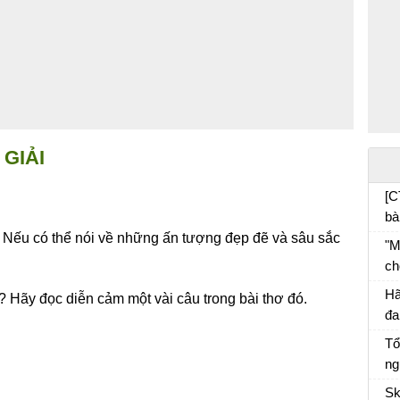
GIẢI
[C
bà
 Nếu có thể nói về những ấn tượng đẹp đẽ và sâu sắc
"M
ch
đố
Hã
? Hãy đọc diễn cảm một vài câu trong bài thơ đó.
ph
đa
tr
Tổ
và
ng
tá
cá
đó
Sk