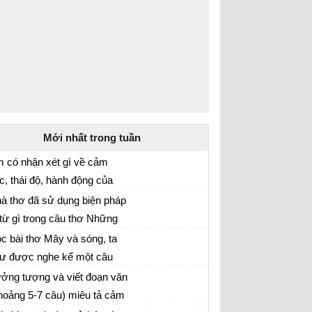
Mới nhất trong tuần
 có nhận xét gì về cảm
c, thái độ, hành động của
u 3 trang 51 SGK Ngữ văn 6 KNTT
ân vật tôi trước khi xem
à thơ đã sử dụng biện pháp
c chân dung do em gái
 từ gì trong câu thơ Những
ững làn gió thơ ngây sử dụng biện pháp tu từ
nh vẽ
n gió thơ ngây.
c bài thơ Mây và sóng, ta
ư được nghe kể một câu
ạn bài Mây và sóng
uyện. Theo em, ai đang kể
ởng tượng và viết đoạn văn
uyện với ai và kể về điều gì.
hoảng 5-7 câu) miêu tả cảm
ạn văn miêu tả cảm xúc của nhân vật cáo