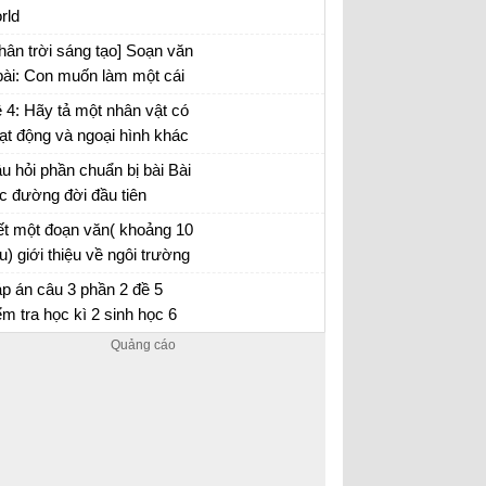
rld
hân trời sáng tạo] Soạn văn
bài: Con muốn làm một cái
y
 4: Hãy tả một nhân vật có
ạt động và ngoại hình khác
ường mà em đã có dịp quan
u hỏi phần chuẩn bị bài Bài
t, đọc trong sách hoặc nghe
c đường đời đầu tiên
lại
ết một đoạn văn( khoảng 10
u) giới thiệu về ngôi trường
 em đang theo học. Trong
p án câu 3 phần 2 đề 5
ạn văn đó có sử dụng danh
ểm tra học kì 2 sinh học 6
 riêng