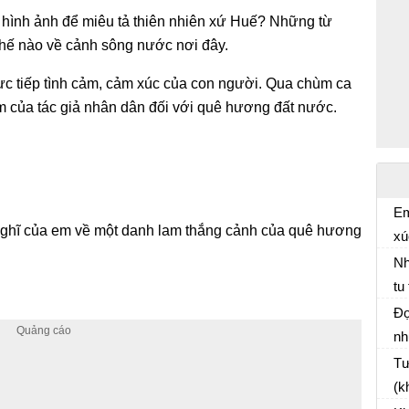
 hình ảnh để miêu tả thiên nhiên xứ Huế? Những từ
thế nào về cảnh sông nước nơi đây.
trực tiếp tình cảm, cảm xúc của con người. Qua chùm ca
m của tác giả nhân dân đối với quê hương đất nước.
Em
nghĩ của em về một danh lam thắng cảnh của quê hương
xú
Câ
nh
Nh
bứ
tu
Nh
mì
là
Đọ
gì
nh
So
ch
Tư
ch
(k
Đo