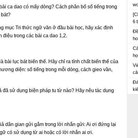
wo
i bài ca dao có mấy dòng? Cách phân bổ số tiếng trong
[C
 bát?
6 
ng mục Tri thức ngữ văn ở đầu bài học, hãy xác định
câ
Đề
 điệu trong các bài ca dao 1,2.
ho
th
Câ
sá
họ
kể 
à bài lục bát biến thể. Hãy chỉ ra tính chất biến thể của
Vi
phương diện: số tiếng trong mỗi dòng, cách gieo vần,
câ
mà
Đá
đo
ki
ả đã sử dụng biện pháp tu từ nào? Hãy nêu tác dụng
từ
ả dân gian gửi gắm trong lời nhắn gửi: Ai ơi đứng lại
gữ có sử dụng từ ai hoặc có lời nhắn ai ơi.