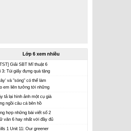
Lớp 6 xem nhiều
TST] Giải SBT Mĩ thuật 6
i 3: Túi giấy đựng quà tặng
ây' và "sóng" có thể làm
o em liên tưởng tới những
i tượng nào. Xác định biện
y tả lại hình ảnh một cụ già
áp tu từ được sử dụng
ng ngồi câu cá bên hồ
ong hình ảnh "bình minh
ng hợp những bài viết số 2
ng", "vầng trăng bạc" và nêu
ữ văn 6 hay nhất với đầy đủ
c dụng của biện pháp tu từ
c đề (5 đề)
ills 1 Unit 11: Our greener