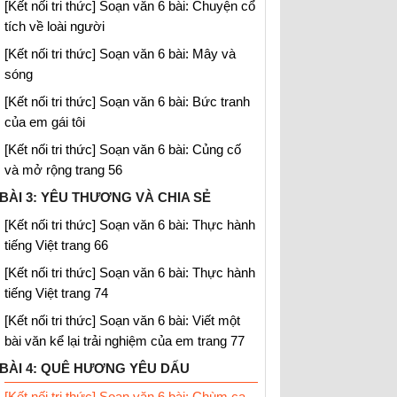
[Kết nối tri thức] Soạn văn 6 bài: Chuyện cổ
tích về loài người
[Kết nối tri thức] Soạn văn 6 bài: Mây và
sóng
[Kết nối tri thức] Soạn văn 6 bài: Bức tranh
của em gái tôi
[Kết nối tri thức] Soạn văn 6 bài: Củng cố
và mở rộng trang 56
BÀI 3: YÊU THƯƠNG VÀ CHIA SẺ
[Kết nối tri thức] Soạn văn 6 bài: Thực hành
tiếng Việt trang 66
[Kết nối tri thức] Soạn văn 6 bài: Thực hành
tiếng Việt trang 74
[Kết nối tri thức] Soạn văn 6 bài: Viết một
bài văn kể lại trải nghiệm của em trang 77
BÀI 4: QUÊ HƯƠNG YÊU DẤU
[Kết nối tri thức] Soạn văn 6 bài: Chùm ca