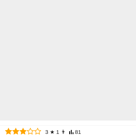
3
★
1
👨
81