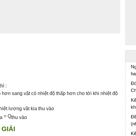
Ng
ha
Vă
Đó
hì :
Ch
o hơn sang vật có nhiệt độ thấp hơn cho tới khi nhiệt độ
Và
Kể
cù
kh
hiệt lượng vật kia thu vào
Bà
= Q
Đề
ra
thu vào
(n
GIẢI
mộ
Kể