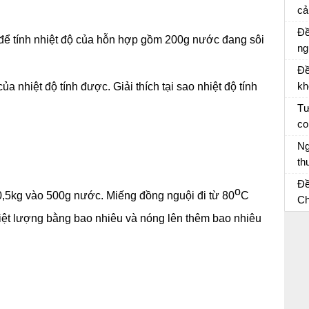
câ
cả
vớ
Kể
Đề
 để tính nhiệt độ của hỗn hợp gồm 200g nước đang sôi
ng
lò
Đề
kh
của nhiệt độ tính được. Giải thích tại sao nhiệt độ tính
Tư
co
và
Hã
Ng
kể
th
mộ
Vi
Đề
o
th
0,5kg vào 500g nước. Miếng đồng nguội đi từ 80
C
Ch
sĩ
ệt lượng bằng bao nhiêu và nóng lên thêm bao nhiêu
về
an