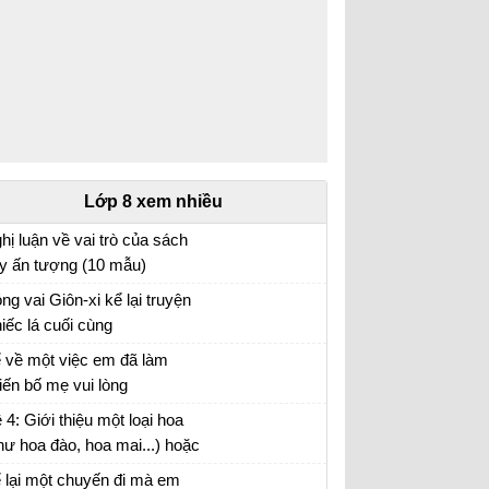
Lớp 8 xem nhiều
hị luận về vai trò của sách
y ấn tượng (10 mẫu)
n mẫu lớp 8
ng vai Giôn-xi kể lại truyện
iếc lá cuối cùng
o vai Giôn-xi kể lại câu chuyện Chiếc lá cuối
 về một việc em đã làm
ng
iến bố mẹ vui lòng
i viết số 2 lớp 8 đề 3
 4: Giới thiệu một loại hoa
hư hoa đào, hoa mai...) hoặc
t loại cây (như cây chuối,
 lại một chuyến đi mà em