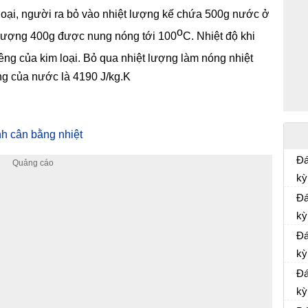
 loại, người ra bỏ vào nhiệt lượng kế chứa 500g nước ở
o
 lượng 400g được nung nóng tới 100
C. Nhiệt độ khi
iêng của kim loại. Bỏ qua nhiệt lượng làm nóng nhiệt
ng của nước là 4190 J/kg.K
nh cân bằng nhiệt
Đá
kỳ
Đá
kỳ
Đá
kỳ
Đá
kỳ