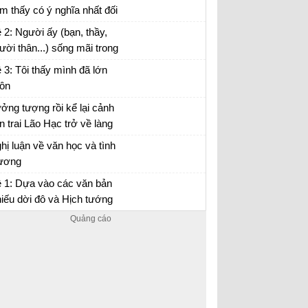
y na...)
m thấy có ý nghĩa nhất đối
i mình
 về một chuyến du lịch đáng nhớ của em
 2: Người ấy (bạn, thầy,
ười thân...) sống mãi trong
ng tôi
 3: Tôi thấy mình đã lớn
ôn
ởng tượng rồi kể lại cảnh
n trai Lão Hạc trở về làng
 thăm mộ cha
y tưởng tượng mình là con trai Lão Hạc để
hị luận về văn học và tình
 lại câu chuyện ngày trở về quê hương thăm
ương
 cha
ết một bài văn nghị luận về văn học và tình
 1: Dựa vào các văn bản
ương lớp 8
iếu dời đô và Hịch tướng
, hãy nêu suy nghĩ của em
 vai trò của người lãnh đạo
h minh...