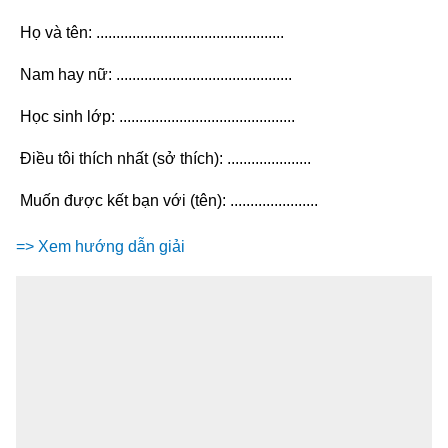
Họ và tên: ...............................................
Nam hay nữ: ............................................
Học sinh lớp: ............................................
Điều tôi thích nhất (sở thích): .....................
Muốn được kết bạn với (tên): ......................
=> Xem hướng dẫn giải