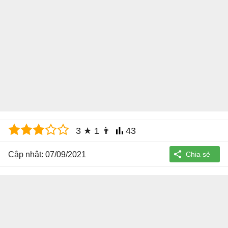
3
★
1
👨
43
Cập nhật: 07/09/2021